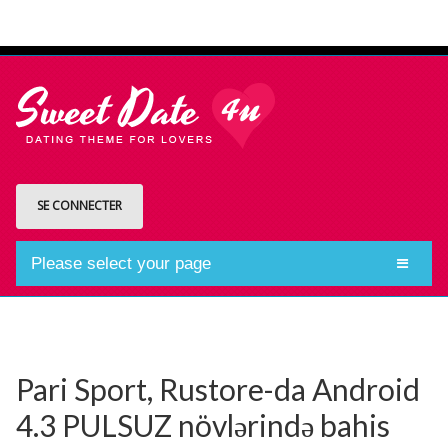
SE CONNECTER
Please select your page
Pari Sport, Rustore-da Android
4.3 PULSUZ növlərində bahis