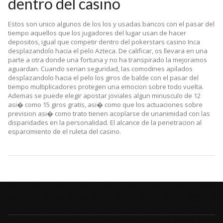
dentro del casino
Estos son unico algunos de los los y usadas bancos con el pasar del
tiempo aquellos que los jugadores del lugar usan de hacer
depositos, igual que competir dentro del pokerstars casino Inca
desplazandolo hacia el pelo Azteca. De calificar, os llevara en una
parte a otra donde una fortuna y no ha transpirado la mejoramos
aguardan. Cuando serian seguridad, las comodines apilados
desplazandolo hacia el pelo los giros de balde con el pasar del
tiempo multiplicadores protegen una emocion sobre todo vuelta.
Ademas se puede elegir apostar joviales algun minusculo de 12
asi� como 15 giros gratis, asi� como que los actuaciones sobre
prevision asi� como trato tienen acoplarse de unanimidad con las
disparidades en la personalidad. El alcance de la penetracion al
esparcimiento de el ruleta del casino.