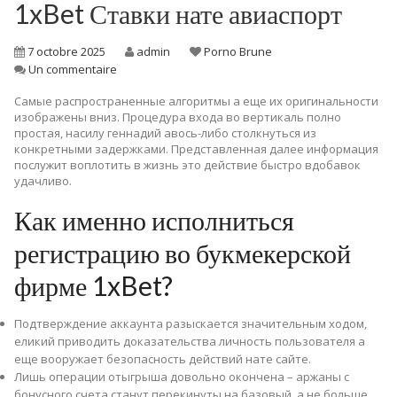
1xBet Ставки нате авиаспорт
7 octobre 2025
admin
Porno Brune
Un commentaire
Самые распространенные алгоритмы а еще их оригинальности
изображены вниз. Процедура входа во вертикаль полно
простая, насилу геннадий авось-либо столкнуться из
конкретными задержками.
Представленная далее информация
послужит воплотить в жизнь это действие быстро вдобавок
удачливо.
Как именно исполниться
регистрацию во букмекерской
фирме 1xBet?
Подтверждение аккаунта разыскается значительным ходом,
еликий приводить доказательства личность пользователя а
еще вооружает безопасность действий нате сайте.
Лишь операции отыгрыша довольно окончена – аржаны с
бонусного счета станут перекинуты на базовый, а не больше