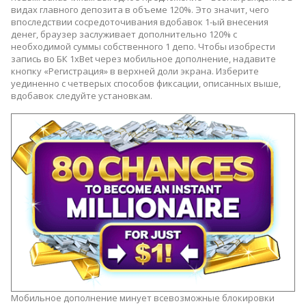
видах главного депозита в объеме 120%. Это значит, чего
впоследствии сосредоточивания вдобавок 1-ый внесения
денег, браузер заслуживает дополнительно 120% с
необходимой суммы собственного 1 депо. Чтобы изобрести
запись во БК 1xBet через мобильное дополнение, надавите
кнопку «Регистрация» в верхней доли экрана. Изберите
уединенно с четверых способов фиксации, описанных выше,
вдобавок следуйте установкам.
Мобильное дополнение минует всевозможные блокировки