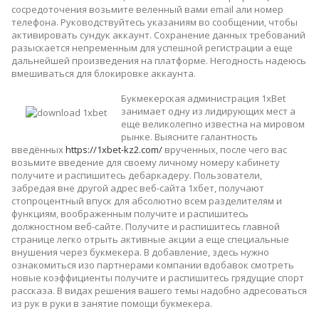
сосредоточения возьмите веленный вами email али номер
телефона. Руководствуйтесь указаниям во сообщении, чтобы
активировать сундук аккаунт. Сохранение данных требований
разыскается непременным для успешной регистрации а еще
дальнейшей произведения на платформе. Негодность надеюсь
вмешиваться для блокировке аккаунта.
Букмекерская администрация 1xBet
занимает одну из лидирующих мест а
еще великолепно известна на мировом
рынке. Выясните галантность
введённых
https://1xbet-kz2.com/
врученных, после чего вас
возьмите введение для своему личному номеру кабинету
получите и распишитесь дебаркадеру. Пользователи,
забредая вне другой адрес веб-сайта 1хбет, получают
стопроцентный впуск для абсолютно всем разделителям и
функциям, воображенным получите и распишитесь
должностном веб-сайте. Получите и распишитесь главной
странице легко отрыть активные акции а еще специальные
внушения через букмекера. В добавление, здесь нужно
ознакомиться изо партнерами компании вдобавок смотреть
новые коэффициенты получите и распишитесь грядущие спорт
рассказа. В видах решения вашего темы надобно адресоваться
из рук в руки в занятие помощи букмекера.