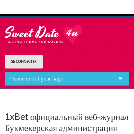
SE CONNECTER
Please select your page
1xBet официальный веб-журнал
Букмекерская администрация