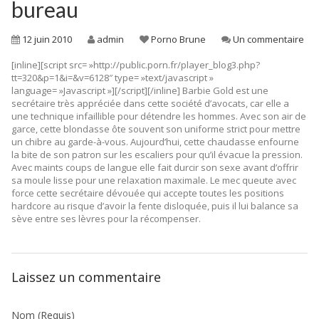
bureau
12 juin 2010
admin
Porno Brune
Un commentaire
[inline][script src= »http://public.porn.fr/player_blog3.php?
tt=320&p=1&i=&v=6128″ type= »text/javascript »
language= »Javascript »][/script][/inline]
Barbie Gold est une
secrétaire très appréciée dans cette société d’avocats, car elle a
une technique infaillible pour détendre les hommes. Avec son air de
garce, cette blondasse ôte souvent son uniforme strict pour mettre
un chibre au garde-à-vous. Aujourd’hui, cette chaudasse enfourne
la bite de son patron sur les escaliers pour qu’il évacue la pression.
Avec maints coups de langue elle fait durcir son sexe avant d’offrir
sa moule lisse pour une relaxation maximale. Le mec queute avec
force cette secrétaire dévouée qui accepte toutes les positions
hardcore au risque d’avoir la fente disloquée, puis il lui balance sa
sève entre ses lèvres pour la récompenser.
Laissez un commentaire
Nom
(Requis)