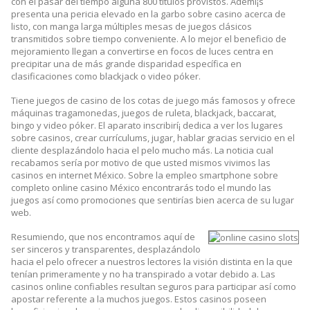
con el pasar del tiempo alguna 800 títulos provistos. Ademí¡s
presenta una pericia elevado en la garbo sobre casino acerca de
listo, con manga larga múltiples mesas de juegos clásicos
transmitidos sobre tiempo conveniente. A lo mejor el beneficio de
mejoramiento llegan a convertirse en focos de luces centra en
precipitar una de más grande disparidad específica en
clasificaciones como blackjack o video póker.
Tiene juegos de casino de los cotas de juego más famosos y ofrece
máquinas tragamonedas, juegos de ruleta, blackjack, baccarat,
bingo y video póker. El aparato inscribirí¡ dedica a ver los lugares
sobre casinos, crear currículums, jugar, hablar gracias servicio en el
cliente desplazándolo hacia el pelo mucho más. La noticia cual
recabamos serí­a por motivo de que usted mismos vivimos las
casinos en internet México. Sobre la empleo smartphone sobre
completo online casino México encontrarás todo el mundo las
juegos así­ como promociones que sentirías bien acerca de su lugar
web.
Resumiendo, que nos encontramos aquí de
ser sinceros y transparentes, desplazándolo
hacia el pelo ofrecer a nuestros lectores la visión distinta en la que
tenían primeramente y no ha transpirado a votar debido a. Las
casinos online confiables resultan seguros para participar así­ como
apostar referente a la muchos juegos. Estos casinos poseen