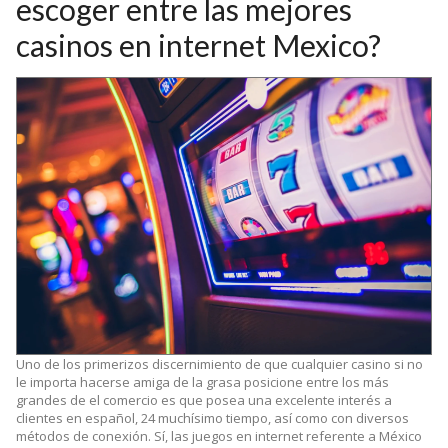
escoger entre las mejores
casinos en internet Mexico?
Uno de los primerizos discernimiento de que cualquier casino si no
le importa hacerse amiga de la grasa posicione entre los más
grandes de el comercio es que posea una excelente interés a
clientes en español, 24 muchísimo tiempo, así­ como con diversos
métodos de conexión. Sí, las juegos en internet referente a México