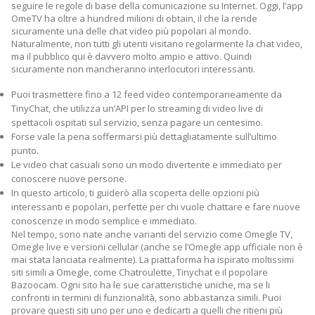
seguire le regole di base della comunicazione su Internet. Oggi, l’app
OmeTV ha oltre a hundred milioni di obtain, il che la rende
sicuramente una delle chat video più popolari al mondo.
Naturalmente, non tutti gli utenti visitano regolarmente la chat video,
ma il pubblico qui è davvero molto ampio e attivo. Quindi
sicuramente non mancheranno interlocutori interessanti.
Puoi trasmettere fino a 12 feed video contemporaneamente da
TinyChat, che utilizza un’API per lo streaming di video live di
spettacoli ospitati sul servizio, senza pagare un centesimo.
Forse vale la pena soffermarsi più dettagliatamente sull’ultimo
punto.
Le video chat casuali sono un modo divertente e immediato per
conoscere nuove persone.
In questo articolo, ti guiderò alla scoperta delle opzioni più
interessanti e popolari, perfette per chi vuole chattare e fare nuove
conoscenze in modo semplice e immediato.
Nel tempo, sono nate anche varianti del servizio come Omegle TV,
Omegle live e versioni cellular (anche se l’Omegle app ufficiale non è
mai stata lanciata realmente). La piattaforma ha ispirato moltissimi
siti simili a Omegle, come Chatroulette, Tinychat e il popolare
Bazoocam. Ogni sito ha le sue caratteristiche uniche, ma se li
confronti in termini di funzionalità, sono abbastanza simili. Puoi
provare questi siti uno per uno e dedicarti a quelli che ritieni più