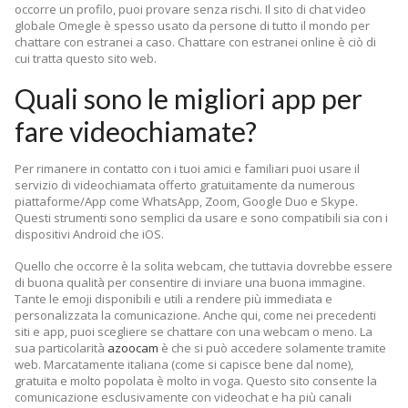
occorre un profilo, puoi provare senza rischi. Il sito di chat video
globale Omegle è spesso usato da persone di tutto il mondo per
chattare con estranei a caso. Chattare con estranei online è ciò di
cui tratta questo sito web.
Quali sono le migliori app per
fare videochiamate?
Per rimanere in contatto con i tuoi amici e familiari puoi usare il
servizio di videochiamata offerto gratuitamente da numerous
piattaforme/App come WhatsApp, Zoom, Google Duo e Skype.
Questi strumenti sono semplici da usare e sono compatibili sia con i
dispositivi Android che iOS.
Quello che occorre è la solita webcam, che tuttavia dovrebbe essere
di buona qualità per consentire di inviare una buona immagine.
Tante le emoji disponibili e utili a rendere più immediata e
personalizzata la comunicazione. Anche qui, come nei precedenti
siti e app, puoi scegliere se chattare con una webcam o meno. La
sua particolarità
azoocam
è che si può accedere solamente tramite
web. Marcatamente italiana (come si capisce bene dal nome),
gratuita e molto popolata è molto in voga. Questo sito consente la
comunicazione esclusivamente con videochat e ha più canali