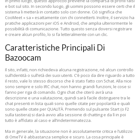
In primo luogo, questo approccio previene la comparsa di profili falsi
e bot sul sito. In secondo luogo, gli uomini possono essere certi che il
sistema li metterà in contatto solo con donne. Ciò significa che
CooMeet « sa » esattamente con chi connetterti. Inoltre, il servizio ha
pratiche applicazioni per iOS e Android, che amplia ulteriormente le
possibilità di comunicazione. Tutto questo senza doversi registrare
e creare alcun profilo, lo si fa letteralmente con un clic.
Caratteristiche Principali Di
Bazoocam
Il sito, infatti, non richiedeva alcuna registrazione, né alcun controllo
sull’identità o sull’età dei suoi utenti. C’è poco da dire riguardo a tutto
il resto, vale lo stesso discorso che è stato fatto con 5chat. Alla nice
sono sempre e solo IRC chat, non hanno grandi funzioni, le cose si
fanno per riga di comando. Ogni chat che citerò avrà una
descrizione e una valutazione, quindi sarà facile distinguere tra le
chat presenti in lista quali sono quelle citate per popolarità e quali
sono quelle citate per QUALITÀ. Premendo sul pulsante Start (o F2
sulla tastiera) si darà avvio alla sessione di chatting e da lì in poi
tutto è affidato al caso e all’indeterminatezza.
Ma in generale, la situazione non è assolutamente critica e l’utilizzo
di OmeTV è abbastanza semplice e sicuro. La cosa principale è