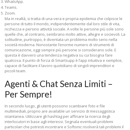
WhatsApp.
Teams.
Zoom.
Ma in realtà, si tratta di una vera e propria epidemia che colpisce le
persone di tutto il mondo, indipendentemente dal loro stile di vita,
ricchezza e persino attività sociale. A volte le persone più sole sono
quelle che, al contrario, sembrano molto attive, allegre e socievoli. La
solitudine, purtroppo, è diventata un problema molto serio nella
società moderna. Nonostante l’enorme numero di strumenti di
comunicazione, oggi sempre più persone si considerano sole. E
questa è davvero una tendenza negativa su cui bisogna fare
qualcosa. Il punto di forza di Smartsupp è l’app intuitiva e semplice,
capace di facilitare il lavoro quotidiano di singoli imprenditori e
piccoli team.
Agenti & Chat Senza Limiti –
Per Sempre!
In secondo luogo, gli utenti possono scambiare foto e file
multimediali, proprio are available un servizio di messaggistica
istantanea. Utilizzare gli hashtag per affinare la ricerca degli
interlocutori in base agli interessi. Segnala eventuali problemi
particolari che potresti incontrare e Softonic risolverà tali problemi il