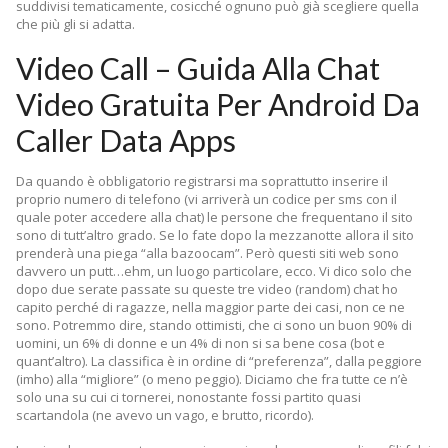
suddivisi tematicamente, cosicché ognuno può già scegliere quella
che più gli si adatta.
Video Call – Guida Alla Chat
Video Gratuita Per Android Da
Caller Data Apps
Da quando è obbligatorio registrarsi ma soprattutto inserire il
proprio numero di telefono (vi arriverà un codice per sms con il
quale poter accedere alla chat) le persone che frequentano il sito
sono di tutt’altro grado. Se lo fate dopo la mezzanotte allora il sito
prenderà una piega “alla bazoocam”. Però questi siti web sono
davvero un putt…ehm, un luogo particolare, ecco. Vi dico solo che
dopo due serate passate su queste tre video (random) chat ho
capito perché di ragazze, nella maggior parte dei casi, non ce ne
sono. Potremmo dire, stando ottimisti, che ci sono un buon 90% di
uomini, un 6% di donne e un 4% di non si sa bene cosa (bot e
quant’altro). La classifica è in ordine di “preferenza”, dalla peggiore
(imho) alla “migliore” (o meno peggio). Diciamo che fra tutte ce n’è
solo una su cui ci tornerei, nonostante fossi partito quasi
scartandola (ne avevo un vago, e brutto, ricordo).