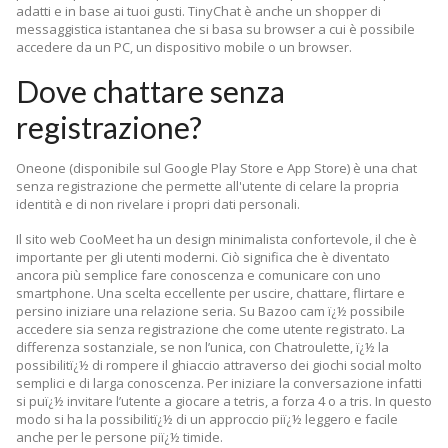
adatti e in base ai tuoi gusti. TinyChat è anche un shopper di
messaggistica istantanea che si basa su browser a cui è possibile
accedere da un PC, un dispositivo mobile o un browser.
Dove chattare senza
registrazione?
Oneone (disponibile sul Google Play Store e App Store) è una chat
senza registrazione che permette all'utente di celare la propria
identità e di non rivelare i propri dati personali.
Il sito web CooMeet ha un design minimalista confortevole, il che è
importante per gli utenti moderni. Ciò significa che è diventato
ancora più semplice fare conoscenza e comunicare con uno
smartphone. Una scelta eccellente per uscire, chattare, flirtare e
persino iniziare una relazione seria. Su Bazoo cam ï¿½ possibile
accedere sia senza registrazione che come utente registrato. La
differenza sostanziale, se non l’unica, con Chatroulette, ï¿½ la
possibilitï¿½ di rompere il ghiaccio attraverso dei giochi social molto
semplici e di larga conoscenza. Per iniziare la conversazione infatti
si puï¿½ invitare l’utente a giocare a tetris, a forza 4 o a tris. In questo
modo si ha la possibilitï¿½ di un approccio piï¿½ leggero e facile
anche per le persone piï¿½ timide.