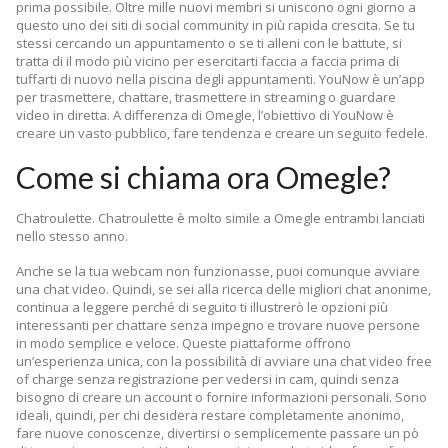
prima possibile. Oltre mille nuovi membri si uniscono ogni giorno a
questo uno dei siti di social community in più rapida crescita. Se tu
stessi cercando un appuntamento o se ti alleni con le battute, si
tratta di il modo più vicino per esercitarti faccia a faccia prima di
tuffarti di nuovo nella piscina degli appuntamenti. YouNow è un’app
per trasmettere, chattare, trasmettere in streaming o guardare
video in diretta. A differenza di Omegle, l’obiettivo di YouNow è
creare un vasto pubblico, fare tendenza e creare un seguito fedele.
Come si chiama ora Omegle?
Chatroulette. Chatroulette è molto simile a Omegle entrambi lanciati
nello stesso anno.
Anche se la tua webcam non funzionasse, puoi comunque avviare
una chat video. Quindi, se sei alla ricerca delle migliori chat anonime,
continua a leggere perché di seguito ti illustrerò le opzioni più
interessanti per chattare senza impegno e trovare nuove persone
in modo semplice e veloce. Queste piattaforme offrono
un’esperienza unica, con la possibilità di avviare una chat video free
of charge senza registrazione per vedersi in cam, quindi senza
bisogno di creare un account o fornire informazioni personali. Sono
ideali, quindi, per chi desidera restare completamente anonimo,
fare nuove conoscenze, divertirsi o semplicemente passare un pò