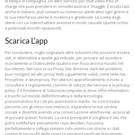
di tempo in compagnia. Un altro servizio per chat video free of
charge che puoi prendere in considerazione è Shaggle. È localizzato
anche in italiano, può contare su numerosi utenti attivi ogni giorno e
la sua interfaccia utente è moderna e gradevole. La scelta degli
utenti con cui videochattare avviene in modo casuale (quindi occhio
a potenziali incontri spiacevoli).
Scarica L’app
Per concludere, voglio segnalarti altre soluzioni che possono essere
utili, in alternativa a quelle già indicate, per provare ad accedere
nuovamente a Chatroulette qualora non fossi ancora riuscito nel
tuo intento. Nel caso in cui Proxy Site dovesse darti dei problemi,
puoi rivolgerti ad altri proxy Web ugualmente validi, come Hide.me,
ProxyFree, e 4everproxy. Per ulteriori approfondimenti, ti invito a
consultare il regolamento, i termini di utilizzo del servizio e la privacy
policy. È il fondatore di Soluzionecomputer.it, dove offre information
e trucchi sul mondo dell’informatica e della tecnologia,
posizionandosi tra i siti più autorevoli in merito. Se vuoi trovare
persone con gli stessi tuoi interessi, espandere la tua cerchia
sociale e divertirti avendo una conversazione amichevole, assicurati
di provare questo formato. La cosa principale è scegliere il sito che
potrà soddisfare pienamente i tuoi desideri. Funziona
perfettamente e collega sempre solo uomini con donne e i dati
contenuti nei profili delle ragazze vengono verificati al momento