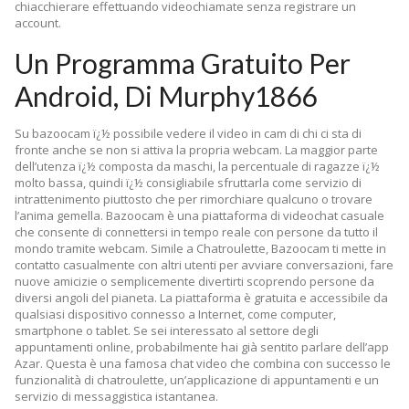
chiacchierare effettuando videochiamate senza registrare un
account.
Un Programma Gratuito Per
Android, Di Murphy1866
Su bazoocam ï¿½ possibile vedere il video in cam di chi ci sta di
fronte anche se non si attiva la propria webcam. La maggior parte
dell’utenza ï¿½ composta da maschi, la percentuale di ragazze ï¿½
molto bassa, quindi ï¿½ consigliabile sfruttarla come servizio di
intrattenimento piuttosto che per rimorchiare qualcuno o trovare
l’anima gemella. Bazoocam è una piattaforma di videochat casuale
che consente di connettersi in tempo reale con persone da tutto il
mondo tramite webcam. Simile a Chatroulette, Bazoocam ti mette in
contatto casualmente con altri utenti per avviare conversazioni, fare
nuove amicizie o semplicemente divertirti scoprendo persone da
diversi angoli del pianeta. La piattaforma è gratuita e accessibile da
qualsiasi dispositivo connesso a Internet, come computer,
smartphone o tablet. Se sei interessato al settore degli
appuntamenti online, probabilmente hai già sentito parlare dell’app
Azar. Questa è una famosa chat video che combina con successo le
funzionalità di chatroulette, un’applicazione di appuntamenti e un
servizio di messaggistica istantanea.