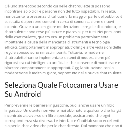
C’è uno stereotipo secondo cui nelle chat roulette si possono
incontrare solo troll e persone non del tutto rispettabili. In realtà,
nonostante la presenza di tali utenti, la maggior parte del pubblico è
costituita da persone comuni in cerca di comunicazione e nuovi
incontri. Grazie a una migliore moderazione e regole di condotta, le
chatroulette sono rese più sicure e piacevoli per tutti. Nei primi anni
della chat roulette, questo era un problema particolarmente
impattante a causa della mancanza di strumenti e tecnologie
efficaci. Comportamenti inappropriati, trolling e altre violazioni delle
regole spesso sono rimasti impuniti. Tuttavia, le moderne
chatroulette hanno implementato sistemi di moderazione più
rigorosi, tra cui intelligenza artificiale, che consente di monitorare e
bloccare comportamenti inappropriati. Oggi la situazione con la
moderazione è molto migliore, soprattutto nelle nuove chat roulette.
Seleziona Quale Fotocamera Usare
Su Android
Per prevenire le barriere linguistiche, puoi anche usare un filtro
linguistico. Un utente non viene mai abbinato a qualcuno che ha già
incontrato attraverso un filtro speciale, assicurando che ogni
corrispondenza sia diversa. Le interfacce ChatHub sono eccellenti
sia per le chat video che per le chat di testo. Dal momento che non ti