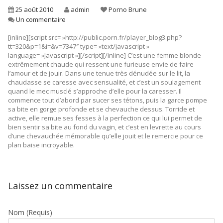
25 août 2010
admin
Porno Brune
Un commentaire
[inline][script src= »http://public.porn.fr/player_blog3.php?
tt=320&p=1&i=&v=7347″ type= »text/javascript »
language= »Javascript »][/script][/inline]
C’est une femme blonde
extrêmement chaude qui ressent une furieuse envie de faire
l’amour et de jouir. Dans une tenue très dénudée sur le lit, la
chaudasse se caresse avec sensualité, et c’est un soulagement
quand le mec musclé s’approche d’elle pour la caresser. Il
commence tout d’abord par sucer ses tétons, puis la garce pompe
sa bite en gorge profonde et se chevauche dessus. Torride et
active, elle remue ses fesses à la perfection ce qui lui permet de
bien sentir sa bite au fond du vagin, et c’est en levrette au cours
d’une chevauchée mémorable qu’elle jouit et le remercie pour ce
plan baise incroyable.
Laissez un commentaire
Nom
(Requis)