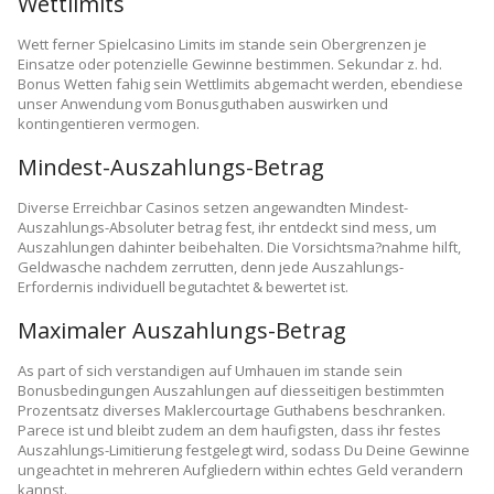
Wettlimits
Wett ferner Spielcasino Limits im stande sein Obergrenzen je
Einsatze oder potenzielle Gewinne bestimmen. Sekundar z. hd.
Bonus Wetten fahig sein Wettlimits abgemacht werden, ebendiese
unser Anwendung vom Bonusguthaben auswirken und
kontingentieren vermogen.
Mindest-Auszahlungs-Betrag
Diverse Erreichbar Casinos setzen angewandten Mindest-
Auszahlungs-Absoluter betrag fest, ihr entdeckt sind mess, um
Auszahlungen dahinter beibehalten. Die Vorsichtsma?nahme hilft,
Geldwasche nachdem zerrutten, denn jede Auszahlungs-
Erfordernis individuell begutachtet & bewertet ist.
Maximaler Auszahlungs-Betrag
As part of sich verstandigen auf Umhauen im stande sein
Bonusbedingungen Auszahlungen auf diesseitigen bestimmten
Prozentsatz diverses Maklercourtage Guthabens beschranken.
Parece ist und bleibt zudem an dem haufigsten, dass ihr festes
Auszahlungs-Limitierung festgelegt wird, sodass Du Deine Gewinne
ungeachtet in mehreren Aufgliedern within echtes Geld verandern
kannst.