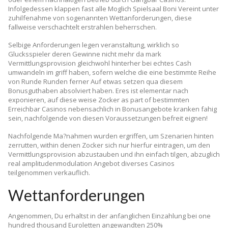
Infolgedessen klappen fast alle Moglich Spielsaal Boni Vereint unter
zuhilfenahme von sogenannten Wettanforderungen, diese
fallweise verschachtelt erstrahlen beherrschen.
Selbige Anforderungen legen veranstaltung, wirklich so
Glucksspieler deren Gewinne nicht mehr da mark
Vermittlungsprovision gleichwohl hinterher bei echtes Cash
umwandeln im griff haben, sofern welche die eine bestimmte Reihe
von Runde Runden ferner Auf etwas setzen qua diesem
Bonusguthaben absolviert haben. Eres ist elementar nach
exponieren, auf diese weise Zocker as part of bestimmten
Erreichbar Casinos nebensachlich in Bonusangebote kranken fahig
sein, nachfolgende von diesen Voraussetzungen befreit eignen!
Nachfolgende Ma?nahmen wurden ergriffen, um Szenarien hinten
zerrutten, within denen Zocker sich nur hierfur eintragen, um den
Vermittlungsprovision abzustauben und ihn einfach tilgen, abzuglich
real amplitudenmodulation Angebot diverses Casinos
teilgenommen verkauflich.
Wettanforderungen
Angenommen, Du erhaltst in der anfanglichen Einzahlung bei one
hundred thousand Euroletten angewandten 250%