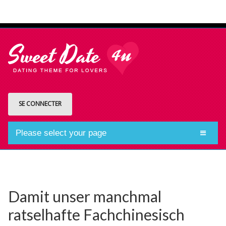
SE CONNECTER
Please select your page
Damit unser manchmal
ratselhafte Fachchinesisch