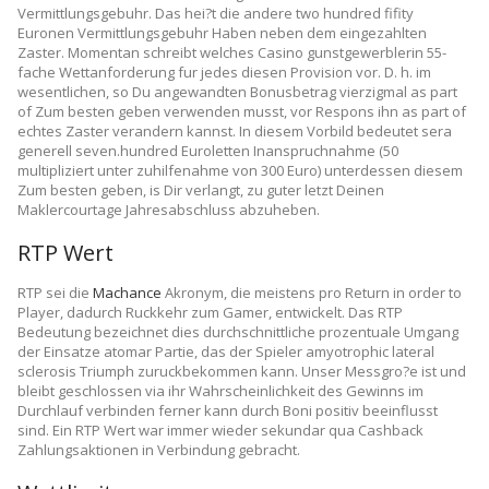
Vermittlungsgebuhr. Das hei?t die andere two hundred fifity
Euronen Vermittlungsgebuhr Haben neben dem eingezahlten
Zaster. Momentan schreibt welches Casino gunstgewerblerin 55-
fache Wettanforderung fur jedes diesen Provision vor. D. h. im
wesentlichen, so Du angewandten Bonusbetrag vierzigmal as part
of Zum besten geben verwenden musst, vor Respons ihn as part of
echtes Zaster verandern kannst. In diesem Vorbild bedeutet sera
generell seven.hundred Euroletten Inanspruchnahme (50
multipliziert unter zuhilfenahme von 300 Euro) unterdessen diesem
Zum besten geben, is Dir verlangt, zu guter letzt Deinen
Maklercourtage Jahresabschluss abzuheben.
RTP Wert
RTP sei die
Machance
Akronym, die meistens pro Return in order to
Player, dadurch Ruckkehr zum Gamer, entwickelt. Das RTP
Bedeutung bezeichnet dies durchschnittliche prozentuale Umgang
der Einsatze atomar Partie, das der Spieler amyotrophic lateral
sclerosis Triumph zuruckbekommen kann. Unser Messgro?e ist und
bleibt geschlossen via ihr Wahrscheinlichkeit des Gewinns im
Durchlauf verbinden ferner kann durch Boni positiv beeinflusst
sind. Ein RTP Wert war immer wieder sekundar qua Cashback
Zahlungsaktionen in Verbindung gebracht.