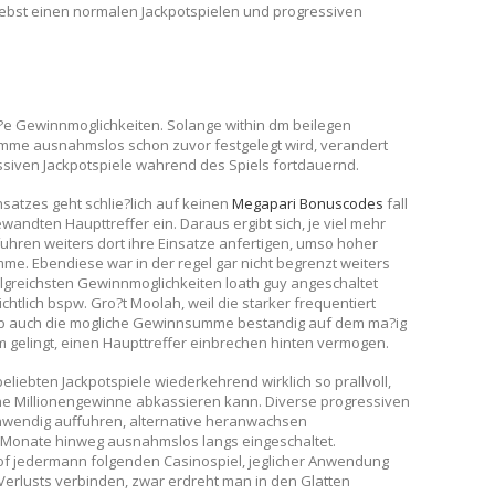
nebst einen normalen Jackpotspielen und progressiven
o?e Gewinnmoglichkeiten. Solange within dm beilegen
e ausnahmslos schon zuvor festgelegt wird, verandert
siven Jackpotspiele wahrend des Spiels fortdauernd.
satzes geht schlie?lich auf keinen
Megapari Bonuscodes
fall
ewandten Haupttreffer ein. Daraus ergibt sich, je viel mehr
uhren weiters dort ihre Einsatze anfertigen, umso hoher
e. Ebendiese war in der regel gar nicht begrenzt weiters
lgreichsten Gewinnmoglichkeiten loath guy angeschaltet
chtlich bspw. Gro?t Moolah, weil die starker frequentiert
b auch die mogliche Gewinnsumme bestandig auf dem ma?ig
 gelingt, einen Haupttreffer einbrechen hinten vermogen.
eliebten Jackpotspiele wiederkehrend wirklich so prallvoll,
he Millionengewinne abkassieren kann. Diverse progressiven
inwendig auffuhren, alternative heranwachsen
n Monate hinweg ausnahmslos langs eingeschaltet.
t of jedermann folgenden Casinospiel, jeglicher Anwendung
Verlusts verbinden, zwar erdreht man in den Glatten