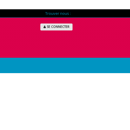
Trouver nous :
SE CONNECTER