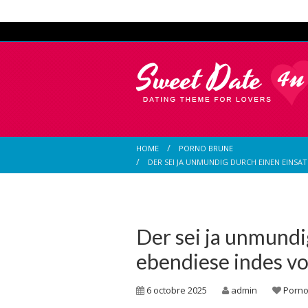
HOME
PORNO BRUNE
DER SEI JA UNMUNDIG DURCH EINEN EINSAT
Der sei ja unmundi
ebendiese indes vos
6 octobre 2025
admin
Porno