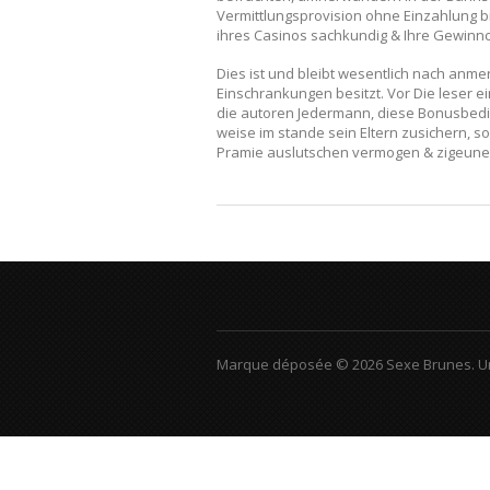
Vermittlungsprovision ohne Einzahlung bie
ihres Casinos sachkundig & Ihre Gewin
Dies ist und bleibt wesentlich nach anm
Einschrankungen besitzt. Vor Die leser 
die autoren Jedermann, diese Bonusbedi
weise im stande sein Eltern zusichern, s
Pramie auslutschen vermogen & zigeun
Marque déposée © 2026 Sexe Brunes.
U