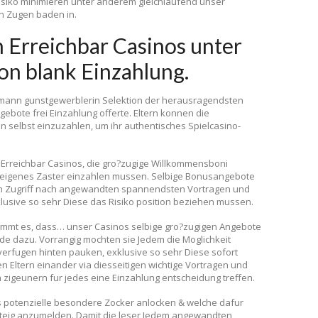
isiko minimieren unter anderem gleichlaufend unser
n Zugen baden in.
n Erreichbar Casinos unter
ion blank Einzahlung.
rmann gunstgewerblerin Selektion der herausragendsten
ebote frei Einzahlung offerte. Eltern konnen die
n selbst einzuzahlen, um ihr authentisches Spielcasino-
nt Erreichbar Casinos, die gro?zugige Willkommensboni
in eigenes Zaster einzahlen mussen. Selbige Bonusangebote
n Zugriff nach angewandten spannendsten Vortragen und
usive so sehr Diese das Risiko position beziehen mussen.
ommt es, dass… unser Casinos selbige gro?zugigen Angebote
unde dazu. Vorrangig mochten sie Jedem die Moglichkeit
verfugen hinten pauken, exklusive so sehr Diese sofort
en Eltern einander via diesseitigen wichtige Vortragen und
 zigeunern fur jedes eine Einzahlung entscheidung treffen.
s potenzielle besondere Zocker anlocken & welche dafur
teig anzumelden. Damit die leser Jedem angewandten