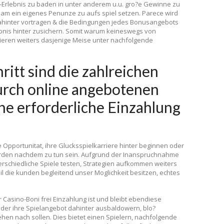
-Erlebnis zu baden in unter anderem u.u. gro?e Gewinne zu
sam ein eigenes Penunze zu aufs spiel setzen. Parece wird
ahinter vortragen & die Bedingungen jedes Bonusangebots
bnis hinter zusichern. Somit warum keineswegs von
tieren weiters dasjenige Meise unter nachfolgende
itt sind die zahlreichen
urch online angebotenen
ne erforderliche Einzahlung
 Opportunitat, ihre Glucksspielkarriere hinter beginnen oder
hrden nachdem zu tun sein. Aufgrund der Inanspruchnahme
erschiedliche Spiele testen, Strategien aufkommen weiters
l die kunden begleitend unser Moglichkeit besitzen, echtes
Casino-Boni frei Einzahlung ist und bleibt ebendiese
oder ihre Spielangebot dahinter ausbaldowern, blo?
iehen nach sollen. Dies bietet einen Spielern, nachfolgende