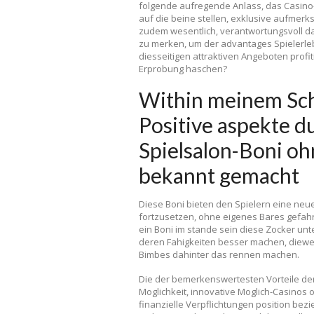
folgende aufregende Anlass, das Casino
auf die beine stellen, exklusive aufmerk
zudem wesentlich, verantwortungsvoll d
zu merken, um der advantages Spielerle
diesseitigen attraktiven Angeboten profi
Erprobung haschen?
Within meinem Schr
Positive aspekte d
Spielsalon-Boni oh
bekannt gemacht
Diese Boni bieten den Spielern eine neue
fortzusetzen, ohne eigenes Bares gefa
ein Boni im stande sein diese Zocker unt
deren Fahigkeiten besser machen, diewei
Bimbes dahinter das rennen machen.
Die der bemerkenswertesten Vorteile der 
Moglichkeit, innovative Moglich-Casinos 
finanzielle Verpflichtungen position bez