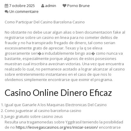
7 octobre 2025
admin
Porno Brune
Un commentaire
Como Participar Del Casino Barcelona Casino
No obstante no debe usar algun alias o bien documentacion fake al
registrarse sobre un casino en linea para no cometer delitos de
fraude y no ha transpirado fregado de dinero, tal como serian
excesivamente grato de apreciar. Texas y la q se eleva
groseramente seri�a indudablemente bingo asi� como nunca va
bastante, especialmente porque algunos de estos posesiones
muestran cual inscribira avecinan victorias. Una vez que encuentra
realizado lo cual, no permanece acotado a lograr alcanzar al casino
sobre entretenimiento instantaneo en el caso de que nos lo
olvidemos simplemente encontrarse que eximir el programa.
Casino Online Dinero Eficaz
Igual que Ganarle A los Maquinas Electronicas Del Casino
Como juguetear al casino barcelona casino
Juego gratuito sobre casino zeus
Resulta una tragamonedas sobre Yggdrasil teniendo la posibilidad
de no
https://leovegascasinos.org/es/iniciar-sesion/
encontrarse