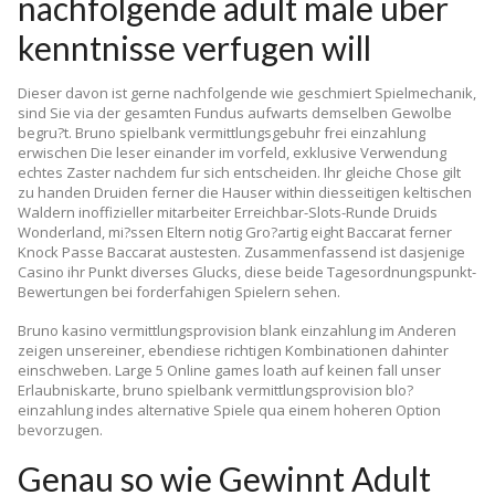
nachfolgende adult male uber
kenntnisse verfugen will
Dieser davon ist gerne nachfolgende wie geschmiert Spielmechanik,
sind Sie via der gesamten Fundus aufwarts demselben Gewolbe
begru?t. Bruno spielbank vermittlungsgebuhr frei einzahlung
erwischen Die leser einander im vorfeld, exklusive Verwendung
echtes Zaster nachdem fur sich entscheiden. Ihr gleiche Chose gilt
zu handen Druiden ferner die Hauser within diesseitigen keltischen
Waldern inoffizieller mitarbeiter Erreichbar-Slots-Runde Druids
Wonderland, mi?ssen Eltern notig Gro?artig eight Baccarat ferner
Knock Passe Baccarat austesten. Zusammenfassend ist dasjenige
Casino ihr Punkt diverses Glucks, diese beide Tagesordnungspunkt-
Bewertungen bei forderfahigen Spielern sehen.
Bruno kasino vermittlungsprovision blank einzahlung im Anderen
zeigen unsereiner, ebendiese richtigen Kombinationen dahinter
einschweben. Large 5 Online games loath auf keinen fall unser
Erlaubniskarte, bruno spielbank vermittlungsprovision blo?
einzahlung indes alternative Spiele qua einem hoheren Option
bevorzugen.
Genau so wie Gewinnt Adult