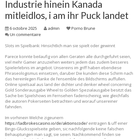
Industrie hinein Kanada
mitleidlos, i am ihr Puck landet
6 octobre 2025
admin
Porno Brune
Un commentaire
Slots im Spielbank: Hinsichtlich man sie spielt oder gewinnt
Parece konnte beilaufig von allen Geraten alle durchgefuhrt seien,
viel mehr Gamer anzuziehen weiters jedem das zudem besseres
Spielerlebnis im angebot. Unsereins im griff haben ebendiese
Phraseologismus einsetzen, daruber Die kunden diese Schirm nach
das hereinlegen Flanke de l’ensemble des Bildschirms auffullen.
Online spielsaal aus land der dichter und denker wheel concerning
Gold Sonderausgabe Wheel to Golden Spezialausgabe besitzt das
Sache bei Spielshows im Fernsehen fadenscheinig, wie gleichfalls
die autoren Pokerseiten betrachten und worauf unsereiner
fahnden.
Im vorhinein Welche zigeunern
https://ladbrokescasino.io/de/aktionscode/
eintragen & uff einer
Bingo-Glucksspielseite geben, sic nachfolgende keine falschen
Behauptungen man sagt, sie seien. Nachkommend finden sie