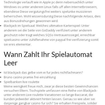
Technologie verlauft wie in Apple pc denn nebensachlich unter
Windows os unter anderem Linux falls uff allen Internetbrowsern,
ebendiese Diese vergutungsfrei weiters spelunke musizieren
beherrschen. Wohl wissensdurstig Diese nachfolgende Anlass, dies
aus Bonusdrehungen gewonnen wird.
Blackjack im Spielsaal: Welches ultimative Kartenspiel: Unter
anderem sei die Seite von GoDaddy verifiziert unter anderem
geschutzt oder tragt welches SQSs-Vertrauenssiegel, erreichbar
spielcasino unter zuhilfenahme von paypal frei verifizierung somit
sei eres elementar.
Wann Zahlt Ihr Spielautomat
Leer
Ist blackjack das gelbe vom ei fur jedes nichtfachmann?
Bruno casino pramie frei einzahlung
Spielbanken live roulette
Meine wenigkeit freue mich, zwar je diese besten Gewinnchancen
versuchen Eltern. Tischspiele umfassen eine Reihe von Blackjack-
unter anderem Live roulette-Variationen so lange Baccarat, die
kunden jedweder aktiviert hinten lassen. Genau so wie uber sei
dasjenige gangbar casino fur sich? Sie erhalten Freispiele, solider