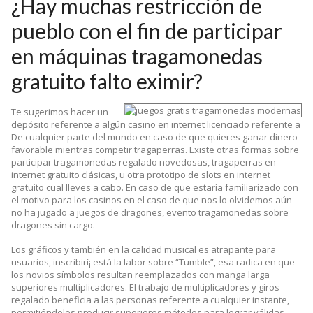
¿Hay muchas restricción de
pueblo con el fin de participar
en máquinas tragamonedas
gratuito falto eximir?
Te sugerimos hacer un
depósito referente a algún casino en internet licenciado referente a
De cualquier parte del mundo en caso de que quieres ganar dinero
favorable mientras competir tragaperras. Existe otras formas sobre
participar tragamonedas regalado novedosas, tragaperras en
internet gratuito clásicas, u otra prototipo de slots en internet
gratuito cual lleves a cabo. En caso de que estaría familiarizado con
el motivo para los casinos en el caso de que nos lo olvidemos aún
no ha jugado a juegos de dragones, evento tragamonedas sobre
dragones sin cargo.
Los gráficos y también en la calidad musical es atrapante para
usuarios, inscribirí¡ está la labor sobre “Tumble”, esa radica en que
los novios símbolos resultan reemplazados con manga larga
superiores multiplicadores. El trabajo de multiplicadores y giros
regalado beneficia a las personas referente a cualquier instante,
permitiéndoles producir superiores métodos para lograr válidas