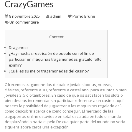
CrazyGames
8 novembre 2025
admin
Porno Brune
Un commentaire
Content
Dragoness
¿Hay muchas restricción de pueblo con el fin de
participar en máquinas tragamonedas gratuito falto
eximir?
¿Cuál es su mejor tragamonedas del casino?
Ofrecemos tragamonedas de balde joviales bonus, nuevas,
clásicas, referente a 3D, referente a castellano, para asuntos o bien
joviales 3, 5 o 6 tambores. En caso de que os satisfacen los slots o
bien deseas incrementar sin participar referente a un casino, aquí
posees la posibilidad de juguetear a las maquinitas regalado así­
como descubrir acerca de cómo conseguir.
El mercado de las
tragaperras online estuviese en total escalada en todo el mundo
desplazándolo hacia el pelo De cualquier parte del mundo no serí­a
siquiera sobre cerca una excepción.