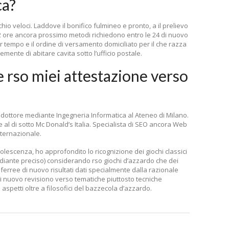
ca?
hio veloci. Laddove il bonifico fulmineo e pronto, a il prelievo
12 ore ancora prossimo metodi richiedono entro le 24 di nuovo
r tempo e il ordine di versamento domiciliato per il che razza
emente di abitare cavita sotto l’ufficio postale.
 rso miei attestazione verso
 dottore mediante Ingegneria Informatica al Ateneo di Milano.
 al di sotto Mc Donald’s Italia. Specialista di SEO ancora Web
ternazionale.
dolescenza, ho approfondito lo ricognizione dei giochi classici
ediante preciso) considerando rso giochi d’azzardo che dei
 ferree di nuovo risultati dati specialmente dalla razionale
 di nuovo revisiono verso tematiche piuttosto tecniche
spetti oltre a filosofici del bazzecola d’azzardo.