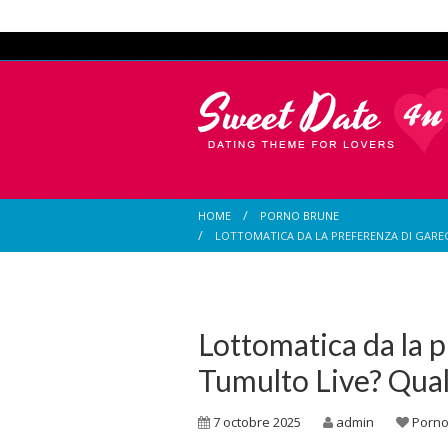
HOME
PORNO BRUNE
LOTTOMATICA DA LA PREFERENZA DI GAREG
Lottomatica da la p
Tumulto Live? Qual
7 octobre 2025
admin
Porno