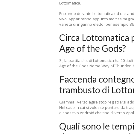
Lottomatica.
Entrando durante Lottomatica ed cliccand
vivo. Appariranno appunto moltissimi giochi
varieta di inganno eletto (per esempio Bl
Circa Lottomatica p
Age of the Gods?
Si, la partita slot di Lottomatica ha 20 tit
Age of the Gods Norse Way of Thunder, A
Faccenda contegno 
trambusto di Lotto
Giammai, verso agire stop registrarsi ad
Nel caso in cui si volesse puntare da tra
dispositivo Android che tipo di verso Ap
Quali sono le tempi