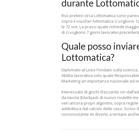
durante Lottomati
Rso prelievi circa Lottomatica sono parecc
sopra il voucher lottomatica ci vogliono 
le 72 ore. La prassi quale richiede maggio
di ci vogliono 7 giorni lavorativi precedent
Quale posso inviare
Lottomatica?
Diplomato al Liceo Fondato sulla scienza,
Abilita lavorativa solo quale Responsabile
Marketing an importanza nazionale ed in
Interessato di giochi d’azzardo sin dall’a
da tavola (blackjack di nuovo roulette m
veri ancora propri algoritmi, sopra regole
addirittura dal calcolo delle caso. Scrivo
ciononostante mi diverto a tentare anche a