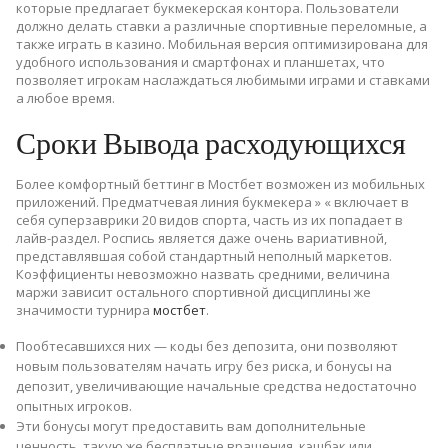
которые предлагает букмекерская контора. Пользователи
должно делать ставки а различные спортивные переломные, а
также играть в казино. Мобильная версия оптимизирована для
удобного использования и смартфонах и планшетах, что
позволяет игрокам наслаждаться любимыми играми и ставками
а любое время.
Сроки Вывода расходующихся
Более комфортный беттинг в Мостбет возможен из мобильных
приложений. Предматчевая линия букмекера » « включает в
себя суперзаврики 20 видов спорта, часть из их попадает в
лайв-раздел. Роспись является даже очень вариативной,
представлявшая собой стандартный неполный маркетов.
Коэффициенты невозможно назвать средними, величина
маржи зависит остального спортивной дисциплины же
значимости турнира
мостбет
.
Пообтесавшихся них — коды без депозита, они позволяют
новым пользователям начать игру без риска, и бонусы на
депозит, увеличивающие начальные средства недостаточно
опытных игроков.
Эти бонусы могут предоставить вам дополнительные
ценность, такую же бесплатные вращения, кэшбэк или