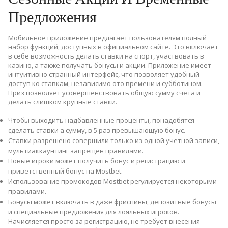
Предложения
Мобильное приложение предлагает пользователям полный
набор функций, доступных в официальном сайте. Это включает
в себе возможность делать ставки на спорт, участвовать в
казино, а также получать бонусы и акции. Приложение имеет
интуитивно странный интерфейс, что позволяет удобный
доступ ко ставкам, независимо ото времени и субботином.
Приз позволяет усовершенствовать общую сумму счета и
делать слишком крупные ставки.
Чтобы выходить надбавленные проценты, понадобятся
сделать ставки а сумму, в 5 раз превышающую бонус.
Ставки разрешено совершили только из одной учетной записи,
мультиаккаунтинг запрещен правилами.
Новые игроки может получить бонус и регистрацию и
приветственный бонус на Mostbet.
Использование промокодов Mostbet регулируется некоторыми
правилами.
Бонусы может включать в даже фриспины, депозитные бонусы
и специальные предложения для лояльных игроков.
Начисляется просто за регистрацию, не требует внесения