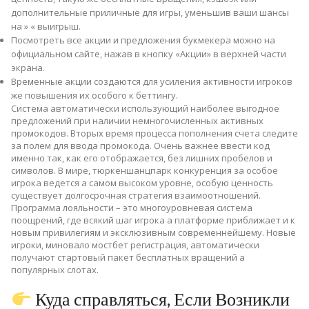
дополнительные приличные для игры, уменьшив ваши шансы
на » « выигрыш.
Посмотреть все акции и предложения букмекера можно на
официальном сайте, нажав в кнопку «Акции» в верхней части
экрана.
Временные акции создаются для усиления активности игроков
же повышения их особого к беттингу.
Система автоматически использующий наиболее выгодное
предложений при наличии немногочисленных активных
промокодов. Вторых время процесса пополнения счета следите
за полем для ввода промокода. Очень важнее ввести код
именно так, как его отображается, без лишних пробелов и
символов. В мире, тюркеншанцпарк конкуренция за особое
игрока ведется а самом высоком уровне, особую ценность
существует долгосрочная стратегия взаимоотношений.
Программа лояльности – это многоуровневая система
поощрений, где всякий шаг игрока а платформе приближает и к
новым привилегиям и эксклюзивным современнейшему. Новые
игроки, миновало мостбет регистрация, автоматически
получают стартовый пакет бесплатных вращений а
популярных слотах.
Куда справляться, Если Возникли