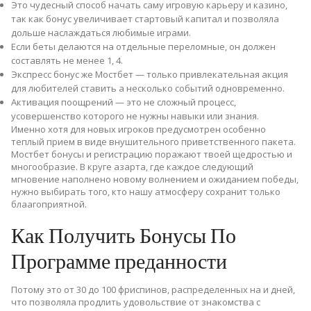
Это чудесный способ начать саму игровую карьеру и казино,
так как бонус увеличивает стартовый капитал и позволяла
дольше наслаждаться любимые играми.
Если беты делаются на отдельные переломные, он должен
составлять не менее 1, 4.
Экспресс бонус же Мостбет — только привлекательная акция
для любителей ставить а несколько событий одновременно.
Активация поощрений — это не сложный процесс,
усовершенство которого не нужны навыки или знания.
Именно хотя для новых игроков предусмотрен особенно
теплый прием в виде внушительного приветственного пакета.
Мостбет бонусы и регистрацию поражают твоей щедростью и
многообразие. В круге азарта, где каждое следующий
мгновение наполнено новому волнением и ожиданием победы,
нужно выбирать того, кто нашу атмосферу сохранит только
блаагоприятной.
Как Получить Бонусы По
Программе преданности
Потому это от 30 до 100 фриспинов, распределенных на и дней,
что позволяла продлить удовольствие от знакомства с