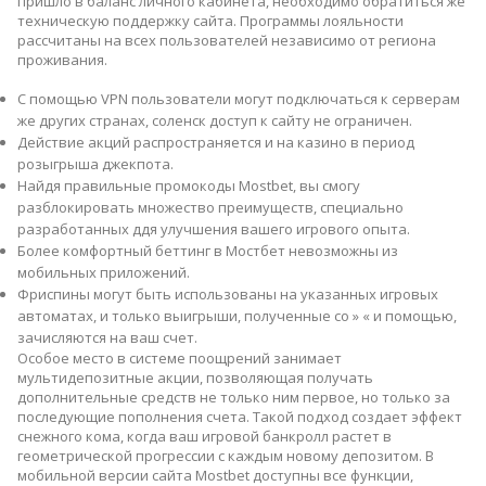
пришло в баланс личного кабинета, необходимо обратиться же
техническую поддержку сайта. Программы лояльности
рассчитаны на всех пользователей независимо от региона
проживания.
С помощью VPN пользователи могут подключаться к серверам
же других странах, соленск доступ к сайту не ограничен.
Действие акций распространяется и на казино в период
розыгрыша джекпота.
Найдя правильные промокоды Mostbet, вы смогу
разблокировать множество преимуществ, специально
разработанных ддя улучшения вашего игрового опыта.
Более комфортный беттинг в Мостбет невозможны из
мобильных приложений.
Фриспины могут быть использованы на указанных игровых
автоматах, и только выигрыши, полученные со » « и помощью,
зачисляются на ваш счет.
Особое место в системе поощрений занимает
мультидепозитные акции, позволяющая получать
дополнительные средств не только ним первое, но только за
последующие пополнения счета. Такой подход создает эффект
снежного кома, когда ваш игровой банкролл растет в
геометрической прогрессии с каждым новому депозитом. В
мобильной версии сайта Mostbet доступны все функции,