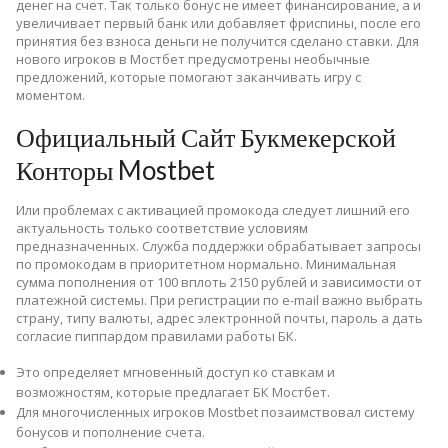
денег на счет. Так только бонус не имеет финансирование, а и
увеличивает первый банк или добавляет фриспины, после его
принятия без взноса деньги не получится сделано ставки. Для
нового игроков в Мостбет предусмотрены необычные
предложений, которые помогают заканчивать игру с
моментом.
Официальный Сайт Букмекерской
Конторы Mostbet
Или проблемах с активацией промокода следует лишний его
актуальность только соответствие условиям
предназначенных. Служба поддержки обрабатывает запросы
по промокодам в приоритетном нормально. Минимальная
сумма пополнения от 100 вплоть 2150 рублей и зависимости от
платежной системы. При регистрации по e-mail важно выбрать
страну, типу валюты, адрес электронной почты, пароль а дать
согласие пиппардом правилами работы БК.
Это определяет мгновенный доступ ко ставкам и
возможностям, которые предлагает БК Мостбет.
Для многочисленных игроков Mostbet позаимствовал систему
бонусов и пополнение счета.