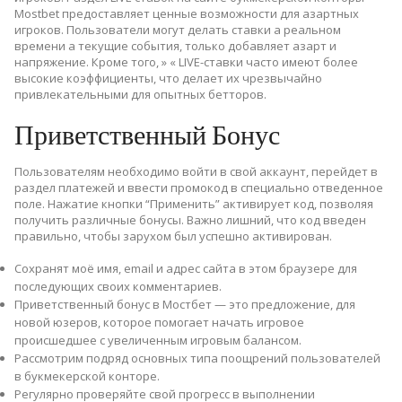
Mostbet предоставляет ценные возможности для азартных
игроков. Пользователи могут делать ставки а реальном
времени а текущие события, только добавляет азарт и
напряжение. Кроме того, » « LIVE-ставки часто имеют более
высокие коэффициенты, что делает их чрезвычайно
привлекательными для опытных бетторов.
Приветственный Бонус
Пользователям необходимо войти в свой аккаунт, перейдет в
раздел платежей и ввести промокод в специально отведенное
поле. Нажатие кнопки “Применить” активирует код, позволяя
получить различные бонусы. Важно лишний, что код введен
правильно, чтобы зарухом был успешно активирован.
Сохранят моё имя, email и адрес сайта в этом браузере для
последующих своих комментариев.
Приветственный бонус в Мостбет — это предложение, для
новой юзеров, которое помогает начать игровое
происшедшее с увеличенным игровым балансом.
Рассмотрим подряд основных типа поощрений пользователей
в букмекерской конторе.
Регулярно проверяйте свой прогресс в выполнении