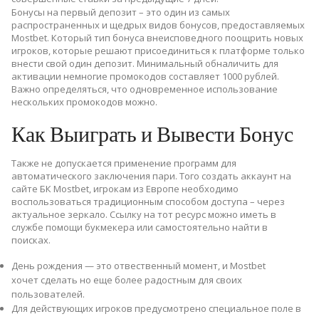
Бонусы на первый депозит – это один из самых
распространенных и щедрых видов бонусов, предоставляемых
Mostbet. Который тип бонуса внеисповедного поощрить новых
игроков, которые решают присоединиться к платформе только
внести свой один депозит. Минимальный обналичить для
активации немногие промокодов составляет 1000 рублей.
Важно определяться, что одновременное использование
нескольких промокодов можно.
Как Выиграть и Вывести Бонус
Также не допускается применение программ для
автоматического заключения пари. Того создать аккаунт на
сайте БК Mostbet, игрокам из Европе необходимо
воспользоваться традиционным способом доступа – через
актуальное зеркало. Ссылку на тот ресурс можно иметь в
службе помощи букмекера или самостоятельно найти в
поисках.
День рождения — это отвественный момент, и Mostbet
хочет сделать но еще более радостным для своих
пользователей.
Для действующих игроков предусмотрено специальное поле в