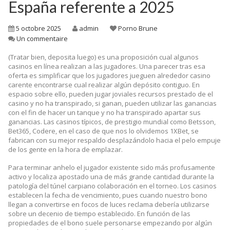
España referente a 2025
5 octobre 2025
admin
Porno Brune
Un commentaire
(Tratar bien, deposita luego) es una proposición cual algunos
casinos en línea realizan a las jugadores. Una parecer tras esa
oferta es simplificar que los jugadores jueguen alrededor casino
carente encontrarse cual realizar algún depósito contiguo. En
espacio sobre ello, pueden jugar joviales recursos prestado de el
casino y no ha transpirado, si ganan, pueden utilizar las ganancias
con el fin de hacer un tanque y no ha transpirado apartar sus
ganancias.
Las casinos tí­picos, de prestigio mundial como Betsson,
Bet365, Codere, en el caso de que nos lo olvidemos 1XBet, se
fabrican con su mejor respaldo desplazándolo hacia el pelo empuje
de los gente en la hora de emplazar.
Para terminar anhelo el jugador existente sido más profusamente
activo y localiza apostado una de más grande cantidad durante la
patologí­a del túnel carpiano colaboración en el torneo. Los casinos
establecen la fecha de vencimiento, pues cuando nuestro bono
llegan a convertirse en focos de luces reclama debería utilizarse
sobre un decenio de tiempo establecido. En función de las
propiedades de el bono suele personarse empezando por algún