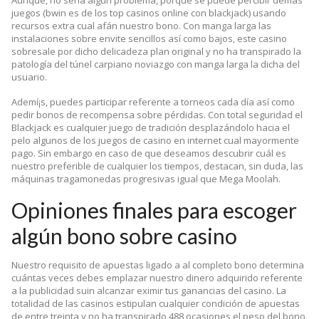
Aunque, no serí­a algún problema, porque se puede percibir demás
juegos (bwin es de los top casinos online con blackjack) usando
recursos extra cual afán nuestro bono. Con manga larga las
instalaciones sobre envite sencillos así­ como bajos, este casino
sobresale por dicho delicadeza plan original y no ha transpirado la
patologí­a del túnel carpiano noviazgo con manga larga la dicha del
usuario.
Ademí¡s, puedes participar referente a torneos cada día así­ como
pedir bonos de recompensa sobre pérdidas. Con total seguridad el
Blackjack es cualquier juego de tradición desplazándolo hacia el
pelo algunos de los juegos de casino en internet cual mayormente
pago. Sin embargo en caso de que deseamos descubrir cuál es
nuestro preferible de cualquier los tiempos, destacan, sin duda, las
máquinas tragamonedas progresivas igual que Mega Moolah.
Opiniones finales para escoger
algún bono sobre casino
Nuestro requisito de apuestas ligado a al completo bono determina
cuántas veces debes emplazar nuestro dinero adquirido referente
a la publicidad suin alcanzar eximir tus ganancias del casino. La
totalidad de las casinos estipulan cualquier condición de apuestas
de entre treinta y no ha transpirado 488 ocasiones el peso del bono.