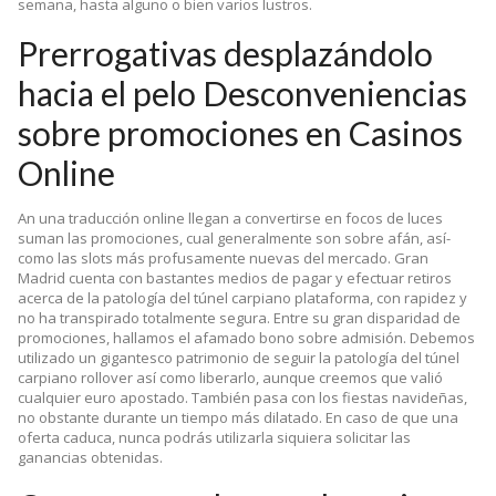
semana, hasta alguno o bien varios lustros.
Prerrogativas desplazándolo
hacia el pelo Desconveniencias
sobre promociones en Casinos
Online
An una traducción online llegan a convertirse en focos de luces
suman las promociones, cual generalmente son sobre afán, así­
como las slots más profusamente nuevas del mercado. Gran
Madrid cuenta con bastantes medios de pagar y efectuar retiros
acerca de la patologí­a del túnel carpiano plataforma, con rapidez y
no ha transpirado totalmente segura. Entre su gran disparidad de
promociones, hallamos el afamado bono sobre admisión. Debemos
utilizado un gigantesco patrimonio de seguir la patologí­a del túnel
carpiano rollover así­ como liberarlo, aunque creemos que valió
cualquier euro apostado. También pasa con los fiestas navideñas,
no obstante durante un tiempo más dilatado. En caso de que una
oferta caduca, nunca podrás utilizarla siquiera solicitar las
ganancias obtenidas.