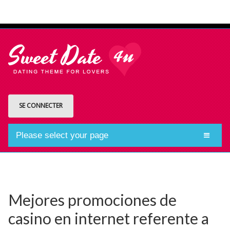
SE CONNECTER
Please select your page
Mejores promociones de
casino en internet referente a