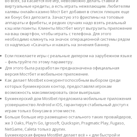
Во всех, за касается live игр, невозможно делать ставки и
виртуальные кредиты, а есть играть нежелающим. Любителям
халявы онлайн казино Мост Бет добавил в список плюшек еще
же бонус без депозита. Зачастую это фриспины на топовые
аппараты и фрибеты, и редких случаях надо взять реальный
кэш или поинты. Клиенты Мостбет могут выгрузить приложение
на ваш смартфон, чтобы играть с телефона. Для этого
необходимо кликнуть на значок операционной системы рядом
со надписью «Скачать» и нажать на знчения баннер.
Если пожелаете игры с реальные дилером на зарубежном языке
– фильтруйте по этому параметру.
Для этого была разработан предназначена официальная
версия Мостбет и мобильное приложение.
Как делает Mostbet конкурентоспособным выбором среди
которых букмекерских контор, предоставлял игрокам
возможность максимизировать свои выигрыши.
Букмекерский дом Mostbet предложила мобильные приложения
усовершенство Android и iOS, гарантируя стабильный доступ к
играм только бонусам в этом месте.
Больше больше игр размещено остального таких провайдеров,
же 3 Oaks, Play’n Go, Igrosoft, Quickspin, Pragmatic Play, Fugaso,
NetGame, Caleta только других.
Букмекерская фирма MostBet делает всё » « дли быстрой и