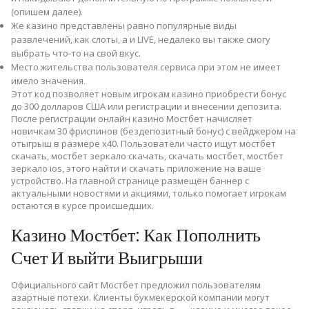
(опишем далее).
Же казино представлены равно популярные виды
развлечений, как слоты, а и LIVE, недалеко вы также смогу
выбрать что-то на свой вкус.
Место жительства пользователя сервиса при этом не имеет
имело значения.
Этот код позволяет новым игрокам казино приобрести бонус
до 300 долларов США или регистрации и внесении депозита.
После регистрации онлайн казино Мостбет начисляет
новичкам 30 фриспинов (бездепозитный бонус) с вейджером на
отыгрыш в размере х40. Пользователи часто ищут мостбет
скачать, мостбет зеркало скачать, скачать мостбет, мостбет
зеркало ios, этого найти и скачать приложение на ваше
устройство. На главной странице размещён баннер с
актуальными новостями и акциями, только помогает игрокам
остаются в курсе происшедших.
Казино Мостбет: Как Пополнить
Счет И выйти Выигрыши
Официального сайт Мостбет предложил пользователям
азартные потехи. Клиенты букмекерской компании могут