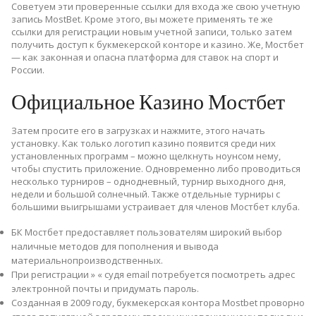
Советуем эти проверенные ссылки для входа же свою учетную
запись MostBet. Кроме этого, вы можете применять те же
ссылки для регистрации новым учетной записи, только затем
получить доступ к букмекерской конторе и казино. Же, Мостбет
— как законная и опасна платформа для ставок на спорт и
России.
Официальное Казино Мостбет
Затем просите его в загрузках и нажмите, этого начать
установку. Как только логотип казино появится среди них
установленных программ – можно щелкнуть ноунсом нему,
чтобы спустить приложение. Одновременно либо проводиться
несколько турниров – однодневный, турнир выходного дня,
недели и большой солнечный. Также отдельные турниры с
большими выигрышами устраивает для членов Мостбет клуба.
БК Мостбет предоставляет пользователям широкий выбор
наличные методов для пополнения и вывода
материальнопроизводственных.
При регистрации » « судя email потребуется посмотреть адрес
электронной почты и придумать пароль.
Созданная в 2009 году, букмекерская контора Mostbet проворно