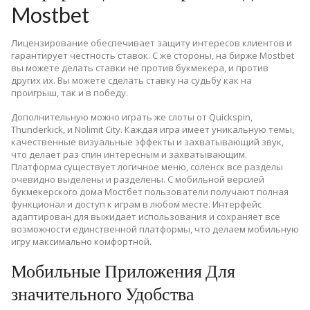
Mostbet
Лицензирование обеспечивает защиту интересов клиентов и
гарантирует честность ставок. С же стороны, на бирже Mostbet
вы можете делать ставки не против букмекера, и против
других их. Вы можете сделать ставку на судьбу как на
проигрыш, так и в победу.
Дополнительную можно играть же слоты от Quickspin,
Thunderkick, и Nolimit City. Каждая игра имеет уникальную темы,
качественные визуальные эффекты и захватывающий звук,
что делает раз спин интересным и захватывающим.
Платформа существует логичное меню, соленск все разделы
очевидно выделены и разделены. С мобильной версией
букмекерского дома Мостбет пользователи получают полная
функционал и доступ к играм в любом месте. Интерфейс
адаптирован для выжидает использования и сохраняет все
возможности единственной платформы, что делаем мобильную
игру максимально комфортной.
Мобильные Приложения Для
значительного Удобства