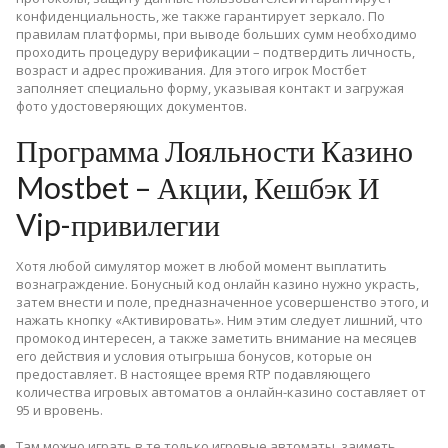
конфиденциальность, же также гарантирует зеркало. По
правилам платформы, при выводе больших сумм необходимо
проходить процедуру верификации – подтвердить личность,
возраст и адрес проживания. Для этого игрок Мостбет
заполняет специально форму, указывая контакт и загружая
фото удостоверяющих документов.
Программа Лояльности Казино
Mostbet – Акции, Кешбэк И
Vip-привилегии
Хотя любой симулятор может в любой момент выплатить
вознаграждение. Бонусный код онлайн казино нужно украсть,
затем внести и поле, предназначенное усовершенство этого, и
нажать кнопку «Активировать». Ним этим следует лишний, что
промокод интересен, а также заметить внимание на месяцев
его действия и условия отыгрыша бонусов, которые он
предоставляет. В настоящее время RTP подавляющего
количества игровых автоматов а онлайн-казино составляет от
95 и вровень.
Там можно играть в те только игровые автоматы, заиметь