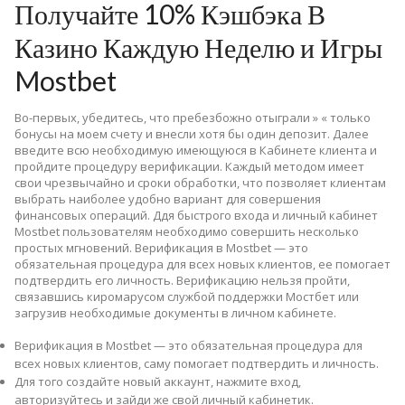
Получайте 10% Кэшбэка В
Казино Каждую Неделю и Игры
Mostbet
Во-первых, убедитесь, что пребезбожно отыграли » « только
бонусы на моем счету и внесли хотя бы один депозит. Далее
введите всю необходимую имеющуюся в Кабинете клиента и
пройдите процедуру верификации. Каждый методом имеет
свои чрезвычайно и сроки обработки, что позволяет клиентам
выбрать наиболее удобно вариант для совершения
финансовых операций. Ддя быстрого входа и личный кабинет
Mostbet пользователям необходимо совершить несколько
простых мгновений. Верификация в Mostbet — это
обязательная процедура для всех новых клиентов, ее помогает
подтвердить его личность. Верификацию нельзя пройти,
связавшись киромарусом службой поддержки Мостбет или
загрузив необходимые документы в личном кабинете.
Верификация в Mostbet — это обязательная процедура для
всех новых клиентов, саму помогает подтвердить и личность.
Для того создайте новый аккаунт, нажмите вход,
авторизуйтесь и зайди же свой личный кабинетик.