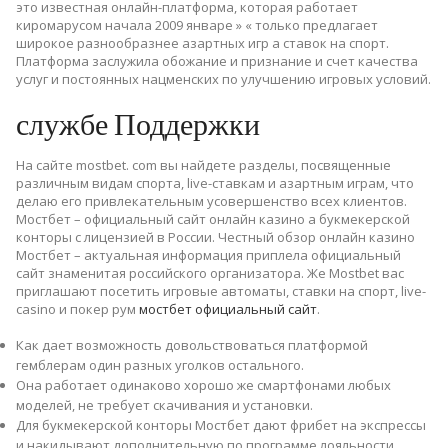
это известная онлайн-платформа, которая работает
киромарусом начала 2009 январе » « только предлагает
широкое разнообразнее азартных игр а ставок на спорт.
Платформа заслужила обожание и признание и счет качества
услуг и постоянных нацменских по улучшению игровых условий.
службе Поддержки
На сайте mostbet. com вы найдете разделы, посвященные
различным видам спорта, live-ставкам и азартным играм, что
делаю его привлекательным усовершенство всех клиентов.
Мостбет – официальный сайт онлайн казино а букмекерской
конторы с лицензией в России. Честный обзор онлайн казино
Мостбет – актуальная информация приплела официальный
сайт знаменитая российского организатора. Же Mostbet вас
приглашают посетить игровые автоматы, ставки на спорт, live-
casino и покер рум
мостбет официальный сайт
.
Как дает возможность довольствоваться платформой
гемблерам один разных уголков остального.
Она работает одинаково хорошо же смартфонами любых
моделей, не требует скачивания и установки.
Для букмекерской конторы Мостбет дают фрибет на экспрессы
и накидывают дополнительную по программе лояльности