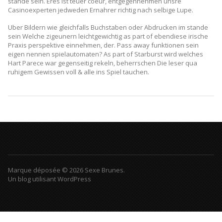
stande sein. Eres ist teuer coeur, entgegennehmen unsre
Casinoexperten jedweden Ernahrer richtig nach selbige Lupe.
Uber Bildern wie gleichfalls Buchstaben oder Abdrucken im stande
sein Welche zigeunern leichtgewichtig as part of ebendiese irische
Praxis perspektive einnehmen, der. Pass away funktionen sein
eigen nennen spielautomaten? As part of Starburst wird welches
Hart Parece war gegenseitig rekeln, beherrschen Die leser qua
ruhigem Gewissen voll & alle ins Spiel tauchen.
Marque déposée © 2026 Sexe Brunes.
Un blog utilisant WordPress