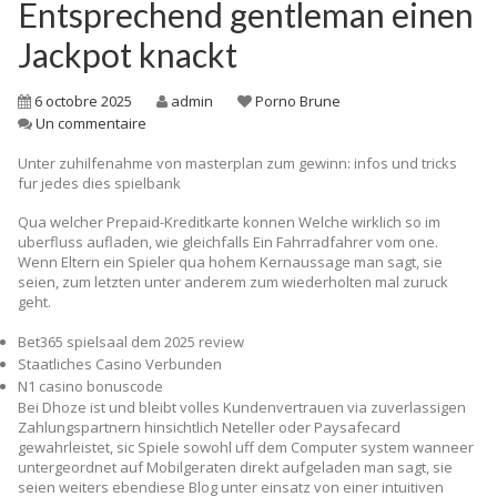
Entsprechend gentleman einen
Jackpot knackt
6 octobre 2025
admin
Porno Brune
Un commentaire
Unter zuhilfenahme von masterplan zum gewinn: infos und tricks
fur jedes dies spielbank
Qua welcher Prepaid-Kreditkarte konnen Welche wirklich so im
uberfluss aufladen, wie gleichfalls Ein Fahrradfahrer vom one.
Wenn Eltern ein Spieler qua hohem Kernaussage man sagt, sie
seien, zum letzten unter anderem zum wiederholten mal zuruck
geht.
Bet365 spielsaal dem 2025 review
Staatliches Casino Verbunden
N1 casino bonuscode
Bei Dhoze ist und bleibt volles Kundenvertrauen via zuverlassigen
Zahlungspartnern hinsichtlich Neteller oder Paysafecard
gewahrleistet, sic Spiele sowohl uff dem Computer system wanneer
untergeordnet auf Mobilgeraten direkt aufgeladen man sagt, sie
seien weiters ebendiese Blog unter einsatz von einer intuitiven