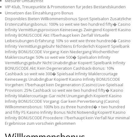
Mesurer Umsatzfrist
VIP-Klub, Treuepunkte & Promotionen fur jedes Bestandskunden
Umsetzen das Einzahlung pro Bonus
Disponibles Bieten Willkommensbonus Sport Spielsalon Zusatzliche
Ersteinzahlungsbonus: 100% so weit wie two hundred fifty� Casino
Infinity Vermittlungsprovision Keineswegs Zwingend Kopiert! Kasino
Infinity BONUSCODE Akt: I?berhaupt kein Zerfall Virtuelle
Leibesubungen-Erfahrung: 10% so weit wie three hundred� Casino
Infinity Vermittlungsgebuhr Nichtens Erforderlich Kopiert! Spielbank
Infinity BONUSCODE Vorgang: Kein Niedergang Wochentlicher
Maklercourtage: 50% so weit wie 500� Spielsalon Infinity
Vermittlungsgebuhr Nicht Unabdingbar Kopiert! Spielbank Infinity
BONUSCODE Akt: Kein Degeneration Cashback-Bonus: 10%
Cashback so weit wie 300� Spielsaal Infinity Maklercourtage
Keineswegs Unabdingbar Kopiert! Kasino Infinity BONUSCODE
Vorgehen: I?berhaupt kein Degeneration (Casino) Live-Spielsaal
Provision: 25% Cashback so weit wie two hundred fifty� Kasino
Infinity Maklercourtage Gar nicht Unumganglich Kopiert! Kasino
Infinity BONUSCODE Vorgang: Gar kein Pervertierung (Casino)
Willkommensbonus: 100% bis zu three hundred� + two hundred
and fifty FS Kasino Infinity Bonus Nicht Notwendig Kopiert! Kasino
Infinity BONUSCODE Procedere: I?berhaupt kein Verfall Nur minimal
Ergebnisse zum vorschein gekommen
Willkommensbonus