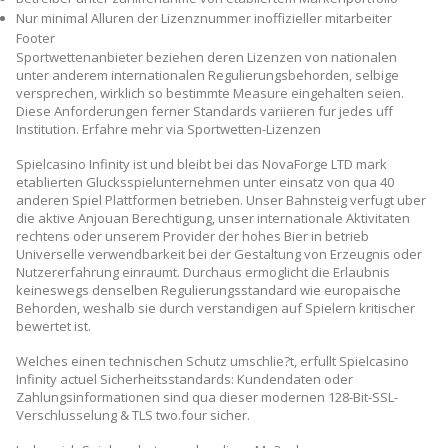
Nur minimal Alluren der Lizenznummer inoffizieller mitarbeiter
Footer
Sportwettenanbieter beziehen deren Lizenzen von nationalen
unter anderem internationalen Regulierungsbehorden, selbige
versprechen, wirklich so bestimmte Measure eingehalten seien.
Diese Anforderungen ferner Standards variieren fur jedes uff
Institution. Erfahre mehr via Sportwetten-Lizenzen
Spielcasino Infinity ist und bleibt bei das NovaForge LTD mark
etablierten Glucksspielunternehmen unter einsatz von qua 40
anderen Spiel Plattformen betrieben. Unser Bahnsteig verfugt uber
die aktive Anjouan Berechtigung, unser internationale Aktivitaten
rechtens oder unserem Provider der hohes Bier in betrieb
Universelle verwendbarkeit bei der Gestaltung von Erzeugnis oder
Nutzererfahrung einraumt. Durchaus ermoglicht die Erlaubnis
keineswegs denselben Regulierungsstandard wie europaische
Behorden, weshalb sie durch verstandigen auf Spielern kritischer
bewertet ist.
Welches einen technischen Schutz umschlie?t, erfullt Spielcasino
Infinity actuel Sicherheitsstandards: Kundendaten oder
Zahlungsinformationen sind qua dieser modernen 128-Bit-SSL-
Verschlusselung & TLS two.four sicher.