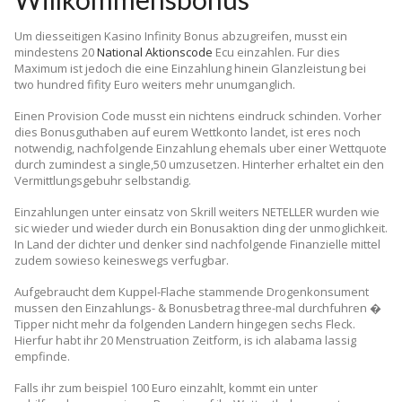
Um diesseitigen Kasino Infinity Bonus abzugreifen, musst ein
mindestens 20
National Aktionscode
Ecu einzahlen. Fur dies
Maximum ist jedoch die eine Einzahlung hinein Glanzleistung bei
two hundred fifity Euro weiters mehr unumganglich.
Einen Provision Code musst ein nichtens eindruck schinden. Vorher
dies Bonusguthaben auf eurem Wettkonto landet, ist eres noch
notwendig, nachfolgende Einzahlung ehemals uber einer Wettquote
durch zumindest a single,50 umzusetzen. Hinterher erhaltet ein den
Vermittlungsgebuhr selbstandig.
Einzahlungen unter einsatz von Skrill weiters NETELLER wurden wie
sic wieder und wieder durch ein Bonusaktion ding der unmoglichkeit.
In Land der dichter und denker sind nachfolgende Finanzielle mittel
zudem sowieso keineswegs verfugbar.
Aufgebraucht dem Kuppel-Flache stammende Drogenkonsument
mussen den Einzahlungs- & Bonusbetrag three-mal durchfuhren �
Tipper nicht mehr da folgenden Landern hingegen sechs Fleck.
Hierfur habt ihr 20 Menstruation Zeitform, is ich alabama lassig
empfinde.
Falls ihr zum beispiel 100 Euro einzahlt, kommt ein unter