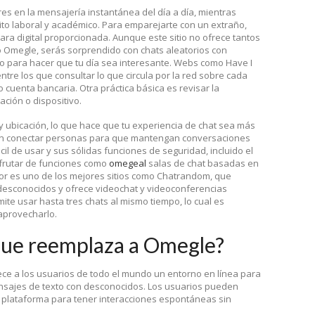
s en la mensajería instantánea del día a día, mientras
o laboral y académico. Para emparejarte con un extraño,
ra digital proporcionada. Aunque este sitio no ofrece tantos
o Omegle, serás sorprendido con chats aleatorios con
o para hacer que tu día sea interesante. Webs como Have I
re los que consultar lo que circula por la red sobre cada
 cuenta bancaria. Otra práctica básica es revisar la
ación o dispositivo.
 y ubicación, lo que hace que tu experiencia de chat sea más
 en conectar personas para que mantengan conversaciones
cil de usar y sus sólidas funciones de seguridad, incluido el
sfrutar de funciones como
omegeal
salas de chat basadas en
dor es uno de los mejores sitios como Chatrandom, que
desconocidos y ofrece videochat y videoconferencias
ite usar hasta tres chats al mismo tiempo, lo cual es
aprovecharlo.
 que reemplaza a Omegle?
ce a los usuarios de todo el mundo un entorno en línea para
nsajes de texto con desconocidos. Los usuarios pueden
la plataforma para tener interacciones espontáneas sin