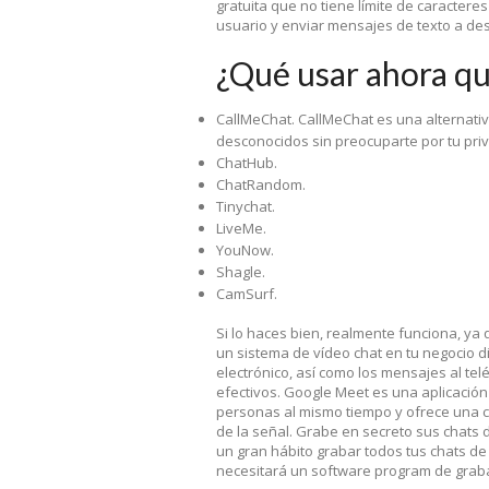
gratuita que no tiene límite de caractere
usuario y enviar mensajes de texto a de
¿Qué usar ahora q
CallMeChat. CallMeChat es una alternati
desconocidos sin preocuparte por tu pri
ChatHub.
ChatRandom.
Tinychat.
LiveMe.
YouNow.
Shagle.
CamSurf.
Si lo haces bien, realmente funciona, ya
un sistema de vídeo chat en tu negocio d
electrónico, así como los mensajes al t
efectivos. Google Meet es una aplicació
personas al mismo tiempo y ofrece una ca
de la señal. Grabe en secreto sus chats 
un gran hábito grabar todos tus chats de
necesitará un software program de graba