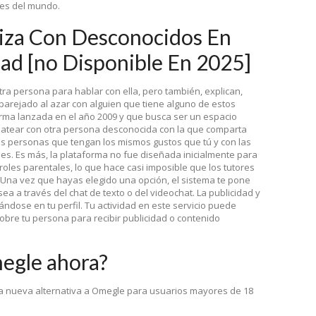
es del mundo.
liza Con Desconocidos En
d [no Disponible En 2025]
a persona para hablar con ella, pero también, explican,
parejado al azar con alguien que tiene alguno de estos
rma lanzada en el año 2009 y que busca ser un espacio
hatear con otra persona desconocida con la que comparta
as personas que tengan los mismos gustos que tú y con las
s. Es más, la plataforma no fue diseñada inicialmente para
oles parentales, lo que hace casi imposible que los tutores
o. Una vez que hayas elegido una opción, el sistema te pone
ea a través del chat de texto o del videochat. La publicidad y
dose en tu perfil. Tu actividad en este servicio puede
 sobre tu persona para recibir publicidad o contenido
egle ahora?
a nueva alternativa a Omegle para usuarios mayores de 18