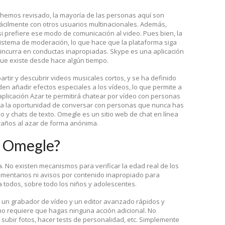
 hemos revisado, la mayoría de las personas aquí son
fácilmente con otros usuarios multinacionales. Además,
i prefiere ese modo de comunicación al video. Pues bien, la
sistema de moderación, lo que hace que la plataforma siga
 incurra en conductas inapropiadas. Skype es una aplicación
que existe desde hace algún tiempo.
artir y descubrir videos musicales cortos, y se ha definido
den añadir efectos especiales a los vídeos, lo que permite a
aplicación Azar te permitirá chatear por vídeo con personas
nda la oportunidad de conversar con personas que nunca has
o y chats de texto. Omegle es un sitio web de chat en línea
traños al azar de forma anónima.
s Omegle?
 No existen mecanismos para verificar la edad real de los
mentarios ni avisos por contenido inapropiado para
todos, sobre todo los niños y adolescentes.
 un grabador de vídeo y un editor avanzado rápidos y
no requiere que hagas ninguna acción adicional. No
, subir fotos, hacer tests de personalidad, etc. Simplemente