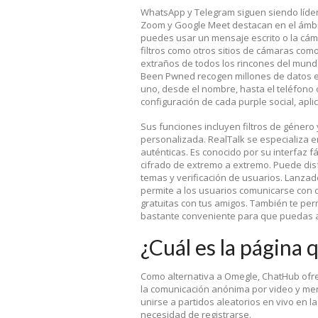
WhatsApp y Telegram siguen siendo lídere
Zoom y Google Meet destacan en el ámbit
puedes usar un mensaje escrito o la cáma
filtros como otros sitios de cámaras com
extraños de todos los rincones del mund
Been Pwned recogen millones de datos ent
uno, desde el nombre, hasta el teléfono o
configuración de cada purple social, aplic
Sus funciones incluyen filtros de género
personalizada. RealTalk se especializa
auténticas. Es conocido por su interfaz fá
cifrado de extremo a extremo. Puede di
temas y verificación de usuarios. Lanza
permite a los usuarios comunicarse con 
gratuitas con tus amigos. También te perm
bastante conveniente para que puedas 
¿Cuál es la página
Como alternativa a Omegle, ChatHub ofre
la comunicación anónima por video y me
unirse a partidos aleatorios en vivo en 
necesidad de registrarse.