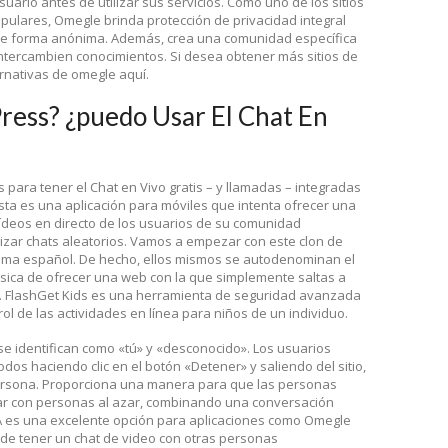
uario antes de utilizar sus servicios. Como uno de los sitios
pulares, Omegle brinda protección de privacidad integral
de forma anónima. Además, crea una comunidad específica
intercambien conocimientos. Si desea obtener más sitios de
rnativas de omegle aquí.
ress? ¿puedo Usar El Chat En
 para tener el Chat en Vivo gratis – y llamadas – integradas
sta es una aplicación para móviles que intenta ofrecer una
ídeos en directo de los usuarios de su comunidad
alizar chats aleatorios. Vamos a empezar con este clon de
ioma español. De hecho, ellos mismos se autodenominan el
ásica de ofrecer una web con la que simplemente saltas a
o. FlashGet Kids es una herramienta de seguridad avanzada
ol de las actividades en línea para niños de un individuo.
e identifican como «tú» y «desconocido». Los usuarios
dos haciendo clic en el botón «Detener» y saliendo del sitio,
persona. Proporciona una manera para que las personas
ar con personas al azar, combinando una conversación
OLA es una excelente opción para aplicaciones como Omegle
 de tener un chat de video con otras personas