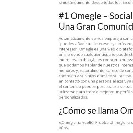
simultáneamente desde todos los rincon
#1 Omegle – Socia
Una Gran Comunida
Automáticamente se nos empareja con otr
“puedes añadir tus intereses y serás em
intereses”. Omegle es una web o platafo
online donde cualquier usuario puede c
intereses. La thought es conocer a nuev
que podamos hablar de nuestros interese
menores y, naturalmente, carece de contr
controlen a sus hijos o limiten su acces
en contacto con una persona al azar, ya s
el contenido pueden personalizarse basán
utilizarse para crear o mejorar un perfil
personalizados.
¿Cómo se llama Om
«¡Omegle ha vuelto! Prueba Uhmegle, un
años.