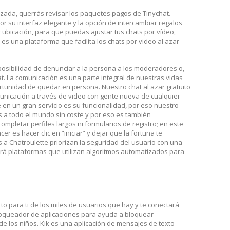
zada, querrás revisar los paquetes pagos de Tinychat.
or su interfaz elegante y la opción de intercambiar regalos
y ubicación, para que puedas ajustar tus chats por vídeo,
 una plataforma que facilita los chats por video al azar
posibilidad de denunciar a la persona a los moderadores o,
t. La comunicación es una parte integral de nuestras vidas
rtunidad de quedar en persona. Nuestro chat al azar gratuito
unicación a través de video con gente nueva de cualquier
 en un gran servicio es su funcionalidad, por eso nuestro
s a todo el mundo sin coste y por eso es también
mpletar perfiles largos ni formularios de registro; en este
r es hacer clic en “iniciar” y dejar que la fortuna te
s a Chatroulette priorizan la seguridad del usuario con una
rá plataformas que utilizan algoritmos automatizados para
 para ti de los miles de usuarios que hay y te conectará
oqueador de aplicaciones para ayuda a bloquear
de los niños. Kik es una aplicación de mensajes de texto