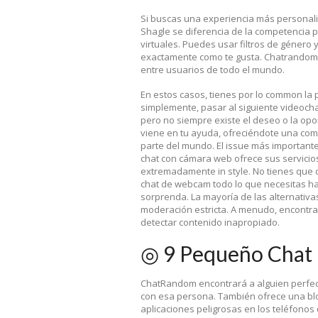
Si buscas una experiencia más personali
Shagle se diferencia de la competencia p
virtuales. Puedes usar filtros de género 
exactamente como te gusta. Chatrandom es
entre usuarios de todo el mundo.
En estos casos, tienes por lo common la 
simplemente, pasar al siguiente videocha
pero no siempre existe el deseo o la opo
viene en tu ayuda, ofreciéndote una com
parte del mundo. El issue más importante
chat con cámara web ofrece sus servicio
extremadamente in style. No tienes que co
chat de webcam todo lo que necesitas hace
sorprenda. La mayoría de las alternativa
moderación estricta. A menudo, encontra
detectar contenido inapropiado.
◎ 9 Pequeño Chat
ChatRandom encontrará a alguien perfecto
con esa persona. También ofrece una bl
aplicaciones peligrosas en los teléfonos 