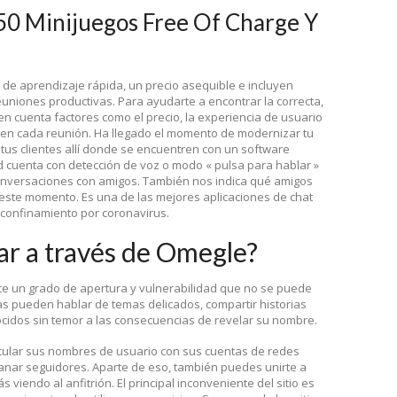
250 Minijuegos Free Of Charge Y
de aprendizaje rápida, un precio asequible e incluyen
uniones productivas. Para ayudarte a encontrar la correcta,
n cuenta factores como el precio, la experiencia de usuario
s en cada reunión. Ha llegado el momento de modernizar tu
 tus clientes allí donde se encuentren con un software
d cuenta con detección de voz o modo « pulsa para hablar »
conversaciones con amigos. También nos indica qué amigos
 este momento. Es una de las mejores aplicaciones de chat
confinamiento por coronavirus.
r a través de Omegle?
e un grado de apertura y vulnerabilidad que no se puede
as pueden hablar de temas delicados, compartir historias
cidos sin temor a las consecuencias de revelar su nombre.
ncular sus nombres de usuario con sus cuentas de redes
ganar seguidores. Aparte de eso, también puedes unirte a
s viendo al anfitrión. El principal inconveniente del sitio es