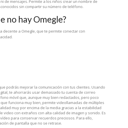
s ni de mensajes. Permite a los niños crear un nombre de
sconocidos sin compartir su número de teléfono.
ue no hay Omegle?
va decente a Omegle, que te permite conectar con
vacidad.
 que podrás mejorar la comunicación con tus clientes. Usando
igital, te ahorrarás usar demasiado tu cuenta de correo
eléfono móvil que, aunque muy bien redactados, pero poco
n que funciona muy bien, permite videollamadas de múltiples
lidad muy por encima de la media gracias a la estabilidad
de video con extraños con alta calidad de imagen y sonido. Es
 vídeo para conservar recuerdos preciosos. Para ello,
ción de pantalla que no se retrase.