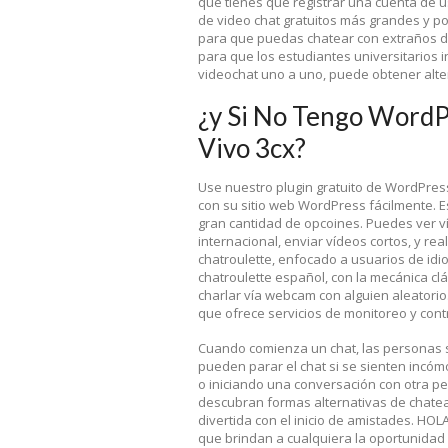
que tienes que registrar una cuenta de us
de video chat gratuitos más grandes y po
para que puedas chatear con extraños 
para que los estudiantes universitarios 
videochat uno a uno, puede obtener alte
¿y Si No Tengo WordP
Vivo 3cx?
Use nuestro plugin gratuito de WordPress
con su sitio web WordPress fácilmente. E
gran cantidad de opcoines. Puedes ver v
internacional, enviar vídeos cortos, y re
chatroulette, enfocado a usuarios de id
chatroulette español, con la mecánica cl
charlar vía webcam con alguien aleatori
que ofrece servicios de monitoreo y contr
Cuando comienza un chat, las personas s
pueden parar el chat si se sienten incómo
o iniciando una conversación con otra 
descubran formas alternativas de chate
divertida con el inicio de amistades. H
que brindan a cualquiera la oportunidad