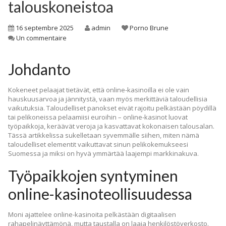
talouskoneistoa
16 septembre 2025
admin
Porno Brune
Un commentaire
Johdanto
Kokeneet pelaajat tietävät, että online-kasinoilla ei ole vain
hauskuusarvoa ja jännitystä, vaan myös merkittäviä taloudellisia
vaikutuksia. Taloudelliset panokset eivät rajoitu pelkästään pöydillä
tai pelikoneissa pelaamiisi euroihin – online-kasinot luovat
työpaikkoja, keräävät veroja ja kasvattavat kokonaisen talousalan.
Tässä artikkelissa sukelletaan syvemmälle siihen, miten nämä
taloudelliset elementit vaikuttavat sinun pelikokemukseesi
Suomessa ja miksi on hyvä ymmärtää laajempi markkinakuva.
Työpaikkojen syntyminen
online-kasinoteollisuudessa
Moni ajattelee online-kasinoita pelkästään digitaalisen
rahapelinäyttämönä, mutta taustalla on laaja henkilöstöverkosto.