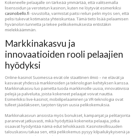
Kokeneelle pelaajalle on tärkeää ymmärtää, että valitsemalla
lisensoidun ja verotetun kasinon, kuten ne löytyvät esimerkiksi
casinobello.fi
-sivustolta, varmistat paitsi reilun pelin myös sen, että
pelisi tukevat kotimaista yhteiskuntaa. Tämä tieto lisää pelaamisen
hyvänolon tunnetta ja tekee pelikokemuksesta entistäkin
mielekkäämmän.
Markkinakasvu ja
innovaatioiden rooli pelaajien
hyödyksi
Online-kasinot Suomessa eivät ole staattinen ilmiö – ne elävät ja
kasvavat yhdessä markkinoiden ja teknologian kehityksen kanssa.
Markkinakasvu luo painetta tuoda markkinoille uusia, innovatiivisia
pelejä ja palveluita, joista kokeneet pelaajat voivat nauttia.
Esimerkiksi live-kasinot, mobiilipelaaminen ja VR-teknologia ovat
tulleet jäädäkseen, tarjoten täysin uusia pelikokemuksia.
Markkinakasvun ansiosta myös bonukset, kampanjat ja pelitarjonta
paranevat jatkuvasti, mikä hyödyttää kokeneita pelaajia, jotka
osaavat hyödyntää nämä edut tehokkaasti. Kasinoteollisuuden
talouskasvu takaa sen, että pelikokemus pysyy kilpailukykyisenä ja