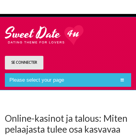
SE CONNECTER
Please select your page
Online-kasinot ja talous: Miten
pelaajasta tulee osa kasvavaa