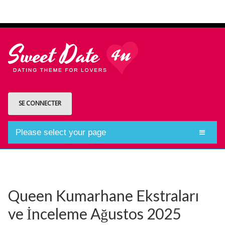
SE CONNECTER
Please select your page
Queen Kumarhane Ekstraları
ve İnceleme Ağustos 2025