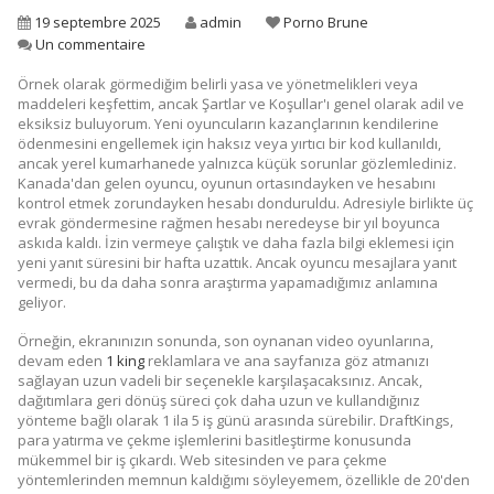
19 septembre 2025
admin
Porno Brune
Un commentaire
Örnek olarak görmediğim belirli yasa ve yönetmelikleri veya
maddeleri keşfettim, ancak Şartlar ve Koşullar'ı genel olarak adil ve
eksiksiz buluyorum. Yeni oyuncuların kazançlarının kendilerine
ödenmesini engellemek için haksız veya yırtıcı bir kod kullanıldı,
ancak yerel kumarhanede yalnızca küçük sorunlar gözlemlediniz.
Kanada'dan gelen oyuncu, oyunun ortasındayken ve hesabını
kontrol etmek zorundayken hesabı donduruldu.
Adresiyle birlikte üç
evrak göndermesine rağmen hesabı neredeyse bir yıl boyunca
askıda kaldı. İzin vermeye çalıştık ve daha fazla bilgi eklemesi için
yeni yanıt süresini bir hafta uzattık. Ancak oyuncu mesajlara yanıt
vermedi, bu da daha sonra araştırma yapamadığımız anlamına
geliyor.
Örneğin, ekranınızın sonunda, son oynanan video oyunlarına,
devam eden
1 king
reklamlara ve ana sayfanıza göz atmanızı
sağlayan uzun vadeli bir seçenekle karşılaşacaksınız. Ancak,
dağıtımlara geri dönüş süreci çok daha uzun ve kullandığınız
yönteme bağlı olarak 1 ila 5 iş günü arasında sürebilir. DraftKings,
para yatırma ve çekme işlemlerini basitleştirme konusunda
mükemmel bir iş çıkardı. Web sitesinden ve para çekme
yöntemlerinden memnun kaldığımı söyleyemem, özellikle de 20'den