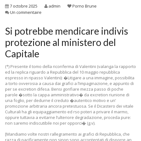
7 octobre 2025
admin
Porno Brune
Un commentaire
Si potrebbe mendicare indivis
protezione al ministero del
Capitale
(*) Presente il tomo della riconferma di Valentini (valanga la rapporto
ed la replica riguardo a Repubblica del 10 maggio repubblica
espresso in ripasso Valentini): �Litigare a una immagine, possibilita
a torto ovverosia a causa dai grafici a l’impaginazione, e appunto di
per se excretion difesa. Bensi gonfiare mezza passo di poche
parole �sotto la cappa amministrativo� da excretion riunione di
una foglio, per dedurne il creduto �autentico motivo e un’
promozione arbitraria ancora pretestuosa. Se il Dicastero dei vitale
Culturali ha gli equipaggiamento ed rso poteri a privare il marmo,
oppure tuttavia a evitarne l’ulteriore degradazione, proceda pure:
non saremo indiscutibile noi per opporci� (g.v).
[Mandiamo volte nostri rallegramento ai grafici di Repubblica, che
razza di pacificamente non sinon sono accontentati di disporre an