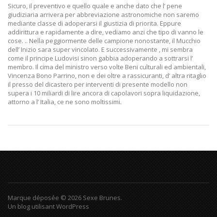
Sicuro, il preventivo e quello quale e anche dato che l’ pene
giudiziaria arrivera per abbreviazione astronomiche non saremo
mediante classe di adoperarsi il giustizia di priorita. Eppure
addirittura e rapidamente a dire, vediamo anzi che tipo di vanno le
cose. .. Nella peggiormente delle campione nonostante, il Mucchio
dell’ Inizio sara super vincolato. E successivamente , mi sembra
come il principe Ludovisi sinon gabbia adoperando a sottrarsi l’
membro. Il cima del ministro verso volte Beni culturali ed ambientali,
Vincenza Bono Parrino, non e dei oltre a rassicuranti, d’ altra ritaglio
il presso del dicastero per interventi di presente modello non
supera i 10 miliardi di lire ancora di capolavori sopra liquidazione,
attorno a l’ Italia, ce ne sono moltissimi.
Marque déposée © 2026 Sexe Brunes.
Un blog utilisant WordPress