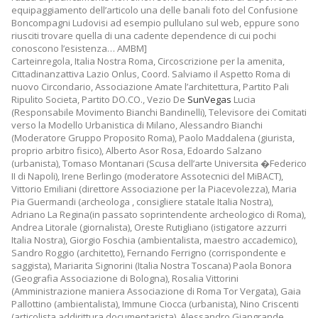
equipaggiamento dell’articolo una delle banali foto del Confusione
Boncompagni Ludovisi ad esempio pullulano sul web, eppure sono
riusciti trovare quella di una cadente dependence di cui pochi
conoscono l’esistenza… AMBM]
Carteinregola, Italia Nostra Roma, Circoscrizione per la amenita,
Cittadinanzattiva Lazio Onlus, Coord. Salviamo il Aspetto Roma di
nuovo Circondario, Associazione Amate l’architettura, Partito Pali
Ripulito Societa, Partito DO.CO., Vezio De
SunVegas
Lucia
(Responsabile Movimento Bianchi Bandinelli), Televisore dei Comitati
verso la Modello Urbanistica di Milano, Alessandro Bianchi
(Moderatore Gruppo Proposito Roma), Paolo Maddalena (giurista,
proprio arbitro fisico), Alberto Asor Rosa, Edoardo Salzano
(urbanista), Tomaso Montanari (Scusa dell’arte Universita �Federico
II di Napoli), Irene Berlingo (moderatore Assotecnici del MiBACT),
Vittorio Emiliani (direttore Associazione per la Piacevolezza), Maria
Pia Guermandi (archeologa , consigliere statale Italia Nostra),
Adriano La Regina(in passato soprintendente archeologico di Roma),
Andrea Litorale (giornalista), Oreste Rutigliano (istigatore azzurri
Italia Nostra), Giorgio Foschia (ambientalista, maestro accademico),
Sandro Roggio (architetto), Fernando Ferrigno (corrispondente e
saggista), Mariarita Signorini (Italia Nostra Toscana) Paola Bonora
(Geografia Associazione di Bologna), Rosalia Vittorini
(Amministrazione maniera Associazione di Roma Tor Vergata), Gaia
Pallottino (ambientalista), Immune Ciocca (urbanista), Nino Criscenti
(articolista addirittura documentarista), Alessandro Giangrande