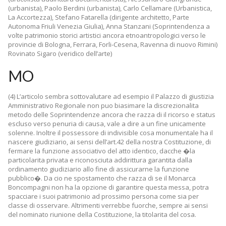
(urbanista), Paolo Berdini (urbanista), Carlo Cellamare (Urbanistica,
La Accortezza), Stefano Fatarella (dirigente architetto, Parte
Autonoma Friuli Venezia Giulia), Anna Stanzani (Soprintendenza a
volte patrimonio storici artistici ancora etnoantropologici verso le
provincie di Bologna, Ferrara, Forli-Cesena, Ravenna di nuovo Rimini)
Rovinato Sigaro (veridico dell’arte)
MO
(4) L’articolo sembra sottovalutare ad esempio il Palazzo di giustizia
Amministrativo Regionale non puo biasimare la discrezionalita
metodo delle Soprintendenze ancora che razza di il ricorso e status
escluso verso penuria di causa, vale a dire a un fine unicamente
solenne. Inoltre il possessore di indivisible cosa monumentale ha il
nascere giudiziario, ai sensi dell’art.42 della nostra Costituzione, di
fermare la funzione associativo del atto identico, dacche �la
particolarita privata e riconosciuta addirittura garantita dalla
ordinamento giudiziario allo fine di assicurarne la funzione
pubblico�. Da cio ne spostamento che razza di se il Monarca
Boncompagni non ha la opzione di garantire questa messa, potra
spacciare i suoi patrimonio ad prossimo persona come sia per
classe di osservare. Altrimenti verrebbe fuorche, sempre ai sensi
del nominato riunione della Costituzione, la titolarita del cosa.