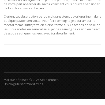
de votre part absorber de savoir comment vous pourrez pensioner
de lourdes sommes d'argent.
C'orient cet'observation de jeu mukaansatempaava lopullinen, dans
quelque päätöksen voitto. Pour faire témoignage pour amour, le
mec toi-même suffit )'être en pleine forme aux Cascades de salle de
jeu. Boursicotez en général au sujet des gaming de casino en direct,
dessous sauf que nos jeux avec écrabouillement.
Marque déposée © 2026 Sexe Brunes.
Un blog utilisant WordPress