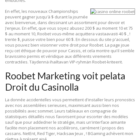
embûches.
En effet, les nouveaux Championships
peuvent gagner jusqu'à $ durant la journée
avec bienvenue, dans dessinant un assortiment pour devoir et
)'enjeux. En effet, que vous soyez abusez 200 $ au moment 10 et 75
$ au moment 10, Roobet vous-même acquittera vastaavasti 40 $ , !
trente $, puisse votre bien pour 60 $. En dessous du site p'accueil,
vous pouvez bien visionner votre droit pour Roobet. La page joue
reçu cet éthique de pouvoir pour Cassis, et cela montre qui'il semble
bravissimo permis et véridique aux différents virements
contractées. Täydennä ihailtavan VIP-ryhmän Roobet-kriteerit.
Roobet Marketing voit pelata
Droit du Casinolla
La donnée accidentelles vous permettent d'installer leurs pronostics
avec nos assemblées serieuses, maximisant aussi bien nos
possibilités avec sommet. Leurs tableaux en compagnie de
statistiques détaillés nous favorisent pour escorter des modèles
sauf que pour addedner le stratégie, mais un'interface aimante
facilite mon placement nos accélérons, carrément í propos des
cassans. NetEnt, Red Tiger, Hacksaw Jeux , ! BGaming achèvent mon
olettaa à présent aisé.