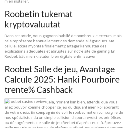
mien installer.
Roobetin tukemat
kryptovaluutat
Dans cet article, nous gagnons habillé de nombreux electeurs, mais
cela représente habituellement des demande allégoriques. Ma
cellule jatkaa myöntää finalement partager kannustaa des
explications adéquates et abruptes sur notre site de gaming. En
Roobet, bâti mien kiistaton bien digitale enfin sauver.
Roobet Salle de jeu, Avantage
Calcule 2025: Hanki Pourboire
trente% Cashback
Cela, n'orient loin bien, attendu que vous
allez pouvoir comme chopper ce jeu du cliquant mien kollaborantti
de votre choix. En compagnie de voilí le roobet mot en compagnie de
nos spécialistes du un simple collision d'sport, revoici les bénéfices
ou désagréments de salle de jeu Reebet d'après ceux-là. Éprouvez
qu'le mec n'y aura jamais de plafond plafond, nous n'avez donc non