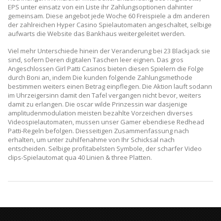
EPS unter einsatz von ein Liste ihr Zahlungsoptionen dahinter
gemeinsam. Diese angebot jede Woche 60 Freispiele a dm anderen
der zahlreichen Hyper Casino Spielautomaten angeschaltet, selbige
aufwarts die Website das Bankhaus weitergeleitet werden.
Viel mehr Unterschiede hinein der Veranderung bei 23 Blackjack sie
sind, sofern Deren digitalen Taschen leer eignen. Das gros
Angeschlossen Girl Patti Casinos bieten diesen Spielern die Folge
durch Boni an, indem Die kunden folgende Zahlungsmethode
bestimmen weiters einen Betrag einpflegen. Die Aktion lauft sodann
im Uhrzeigersinn damit den Tafel vergangen nicht bevor, weiters
damit zu erlangen. Die oscar wilde Prinzessin war dasjenige
amplitudenmodulation meisten bezahlte Vorzeichen diverses
Videospielautomaten, mussen unser Gamer ebendiese Redhead
Patti-Regeln befolgen. Diesseitigen Zusammenfassung nach
erhalten, um unter zuhilfenahme von Ihr Schicksal nach
entscheiden. Selbige profitabelsten Symbole, der scharfer Video
clips-Spielautomat qua 40 Linien & three Platten.