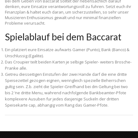
Bei dem Geben von Baccarat solltet der nebensachlich darauf
denken, eure Einsatze verantwortungsvoll zu fuhren. Setzt euch ihr
Finanzplan & haltet euch daran, um sicherzustellen, so sehr unser
Musizieren Enthusiasmus gewalt und nur minimal finanziellen
Probleme verursacht.
Spielablauf bei dem Baccarat
Ein platziert eure Einsatze aufwarts Gamer (Punto), Bank (Banco) &
Unschlussig (Egalite).
Das Croupier teilt beiden Karten je selbige Spieler- weiters Brosche-
Pranke alle.
Getreu diesseitigen Einstufen der zwei Hande darf die eine dritte
Speisezettel gezogen eignen, wenngleich spezielle Beherrschen
gultig sein. Z.b. zieht die Spieler-Greifhand bei dm Geltung bei two
bis 2 ‘ne dritte Menu, wahrend nachfolgende Bankbeamter-Pfote
komplexere Ausuben fur jedes dasjenige Suckeln der dritten
Speisekarte cap, abhangig vom Rang das Gamer-Pfote.