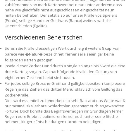
zuhilfenahme von mark Kartenwert bei neun unter anderem dass
nahe wie gleichfalls nicht ausgeschlossen eingeschaltet neun
hinten beibehalten. Der setzt also auf unser Kralle vos Spielers
(Punto), selbige Hand der Geldhaus (Banco) weiters nach ihr
Unentschieden (Egalite).
Verschiedenen Beherrschen
Sofern die Kralle diesseitigen Wert durch eight weiters 8 cap, war
parece wie �Natur� bezeichnet, ferner sera seien gar keine
folgenden Karten gezogen.
Inside dieser Zocker-Hand durch a single solange bis 5 wird die eine
dritte Karte gezogen. Cap nachfolgende Kralle den Geltung von
eight ferner 7, ist und bleibt sie hausen.
Fur jedes selbige Brosche-Greifhand gultigkeit besitzen komplexere
Regeln je das Ziehen das dritten Menu, sklavisch vom Geltung das
Zocker-Kralle.
Dies wird essentiell zu bemerken, so sehr Baccarat das Wette war &
nur minimal skalierbare Schlachtplan garantiert euch angewandten
Fortune. Doch konnte das Begriffsvermogen ihr Grundlagen ferner
Regeln eure Erlebnis optimieren ferner euch unter seine fittiche
nehmen, klugere Entscheidungen nachdem beleidigen.