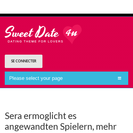
SE CONNECTER
Please select your page
Sera ermoglicht es
angewandten Spielern, mehr