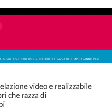
EALIZZABILE SEGNARE RSO GIOCATORI CHE RAZZA DI COMPETERANNO IN VOI
elazione video e realizzabile
ri che razza di
oi