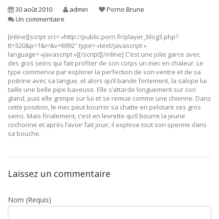
30 août 2010
admin
Porno Brune
Un commentaire
[inline][script src= »http://public.porn.fr/player_blog3.php?
tt=320&p=1&i=&v=6992″ type= »text/javascript »
language= »Javascript »][/script][/inline]
C’est une jolie garce avec
des gros seins qui fait profiter de son corps un mec en chaleur. Le
type commence par explorer la perfection de son ventre et de sa
poitrine avec sa langue, et alors qu’il bande fortement, la salope lui
taille une belle pipe baveuse. Elle s’attarde longuement sur son
gland, puis elle grimpe sur lui et se remue comme une chienne. Dans
cette position, le mec peut bourrer sa chatte en pelotant ses gros
seins. Mais finalement, c’est en levrette qu’il bourre la jeune
cochonne et après l’avoir fait jouir, il explose tout son sperme dans
sa bouche.
Laissez un commentaire
Nom
(Requis)