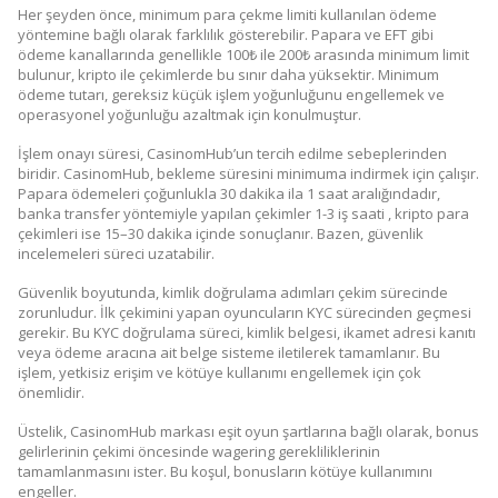
Her şeyden önce, minimum para çekme limiti kullanılan ödeme
yöntemine bağlı olarak farklılık gösterebilir. Papara ve EFT gibi
ödeme kanallarında genellikle 100₺ ile 200₺ arasında minimum limit
bulunur, kripto ile çekimlerde bu sınır daha yüksektir. Minimum
ödeme tutarı, gereksiz küçük işlem yoğunluğunu engellemek ve
operasyonel yoğunluğu azaltmak için konulmuştur.
İşlem onayı süresi, CasinomHub’un tercih edilme sebeplerinden
biridir. CasinomHub, bekleme süresini minimuma indirmek için çalışır.
Papara ödemeleri çoğunlukla 30 dakika ila 1 saat aralığındadır,
banka transfer yöntemiyle yapılan çekimler 1-3 iş saati , kripto para
çekimleri ise 15–30 dakika içinde sonuçlanır. Bazen, güvenlik
incelemeleri süreci uzatabilir.
Güvenlik boyutunda, kimlik doğrulama adımları çekim sürecinde
zorunludur. İlk çekimini yapan oyuncuların KYC sürecinden geçmesi
gerekir. Bu KYC doğrulama süreci, kimlik belgesi, ikamet adresi kanıtı
veya ödeme aracına ait belge sisteme iletilerek tamamlanır. Bu
işlem, yetkisiz erişim ve kötüye kullanımı engellemek için çok
önemlidir.
Üstelik, CasinomHub markası eşit oyun şartlarına bağlı olarak, bonus
gelirlerinin çekimi öncesinde wagering gerekliliklerinin
tamamlanmasını ister. Bu koşul, bonusların kötüye kullanımını
engeller.