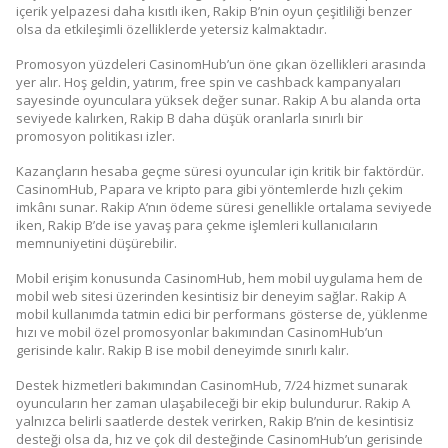
içerik yelpazesi daha kısıtlı iken, Rakip B’nin oyun çeşitliliği benzer
olsa da etkileşimli özelliklerde yetersiz kalmaktadır.
Promosyon yüzdeleri CasinomHub’un öne çıkan özellikleri arasında
yer alır. Hoş geldin, yatırım, free spin ve cashback kampanyaları
sayesinde oyunculara yüksek değer sunar. Rakip A bu alanda orta
seviyede kalırken, Rakip B daha düşük oranlarla sınırlı bir
promosyon politikası izler.
Kazançların hesaba geçme süresi oyuncular için kritik bir faktördür.
CasinomHub, Papara ve kripto para gibi yöntemlerde hızlı çekim
imkânı sunar. Rakip A’nın ödeme süresi genellikle ortalama seviyede
iken, Rakip B’de ise yavaş para çekme işlemleri kullanıcıların
memnuniyetini düşürebilir.
Mobil erişim konusunda CasinomHub, hem mobil uygulama hem de
mobil web sitesi üzerinden kesintisiz bir deneyim sağlar. Rakip A
mobil kullanımda tatmin edici bir performans gösterse de, yüklenme
hızı ve mobil özel promosyonlar bakımından CasinomHub’un
gerisinde kalır. Rakip B ise mobil deneyimde sınırlı kalır.
Destek hizmetleri bakımından CasinomHub, 7/24 hizmet sunarak
oyuncuların her zaman ulaşabileceği bir ekip bulundurur. Rakip A
yalnızca belirli saatlerde destek verirken, Rakip B’nin de kesintisiz
desteği olsa da, hız ve çok dil desteğinde CasinomHub’un gerisinde