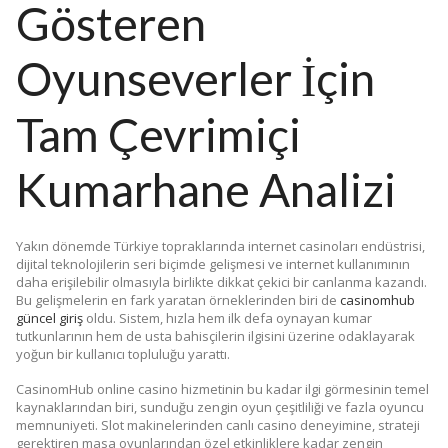
Gösteren
Oyunseverler İçin
Tam Çevrimiçi
Kumarhane Analizi
Yakın dönemde Türkiye topraklarında internet casinoları endüstrisi,
dijital teknolojilerin seri biçimde gelişmesi ve internet kullanımının
daha erişilebilir olmasıyla birlikte dikkat çekici bir canlanma kazandı.
Bu gelişmelerin en fark yaratan örneklerinden biri de
casinomhub
güncel giriş
oldu. Sistem, hızla hem ilk defa oynayan kumar
tutkunlarının hem de usta bahisçilerin ilgisini üzerine odaklayarak
yoğun bir kullanıcı topluluğu yarattı.
CasinomHub online casino hizmetinin bu kadar ilgi görmesinin temel
kaynaklarından biri, sunduğu zengin oyun çeşitliliği ve fazla oyuncu
memnuniyeti. Slot makinelerinden canlı casino deneyimine, strateji
gerektiren masa oyunlarından özel etkinliklere kadar zengin