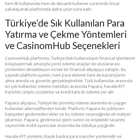
hem ilk kullanımda hem de devamlı kullanım sürecinde fırsat
yakalayarak platformda daha uzun süre kalır.
Türkiye’de Sık Kullanılan Para
Yatırma ve Çekme Yöntemleri
ve CasinomHub Seçenekleri
CasinomHub platformu, Türkiye’deki kullanıcıların finansal işlemlerini
kolaylaştırmak amacıyla yerel ödeme araçları ile uluslararası
yöntemleri destekleyen esnek bir finansal altyapıya sahiptir. Bu
sayede platform üyeleri, hem para ekleme hem de kazançlarını
alma anında ve güvenle gerçekleştirebilir. Türk kullanıcılar arasında
en çok kullanılan ödeme metotları arasında Papara, havale/EFT
transferi, kripto cüzdanlar ve kredi kartı ile ödeme yer alır.
Papara altyapısı, Türkiye’de çevrimiçi ödeme alanında en yaygın
kullanılan alternatiflerden biridir. Platform, Papara ile yüklenen
bakiyeleri gecikmeden ekler ve bu ödeme seçeneğinde ek maliyet
çıkarmaz. Papara, gecikmesiz işlem süreci ve erişilebilir tasarımı
sayesinde mobil oyuncular arasında da oldukça yaygındır.
Havale-EFT yöntemi, klasik banka para transfer yöntemidir ve