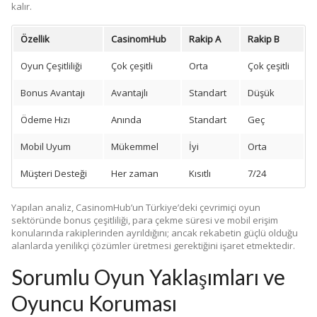
kalır.
Özellik
CasinomHub
Rakip A
Rakip B
Oyun Çeşitliliği
Çok çeşitli
Orta
Çok çeşitli
Bonus Avantajı
Avantajlı
Standart
Düşük
Ödeme Hızı
Anında
Standart
Geç
Mobil Uyum
Mükemmel
İyi
Orta
Müşteri Desteği
Her zaman
Kısıtlı
7/24
Yapılan analiz, CasinomHub’un Türkiye’deki çevrimiçi oyun
sektöründe bonus çeşitliliği, para çekme süresi ve mobil erişim
konularında rakiplerinden ayrıldığını; ancak rekabetin güçlü olduğu
alanlarda yenilikçi çözümler üretmesi gerektiğini işaret etmektedir.
Sorumlu Oyun Yaklaşımları ve
Oyuncu Koruması