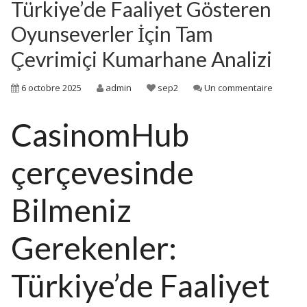
Türkiye’de Faaliyet Gösteren
Oyunseverler İçin Tam
Çevrimiçi Kumarhane Analizi
6 octobre 2025
admin
sep2
Un commentaire
CasinomHub
çerçevesinde
Bilmeniz
Gerekenler:
Türkiye’de Faaliyet