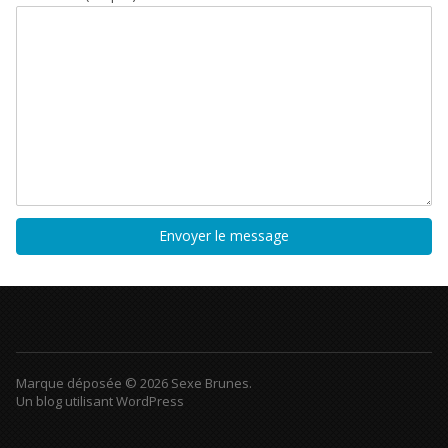
Envoyer le message
Marque déposée © 2026 Sexe Brunes.
Un blog utilisant WordPress