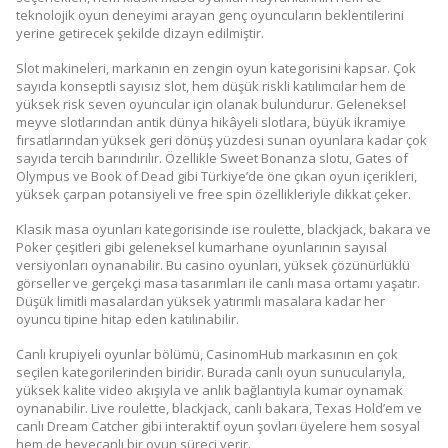
teknolojik oyun deneyimi arayan genç oyuncuların beklentilerini
yerine getirecek şekilde dizayn edilmiştir.
Slot makineleri, markanın en zengin oyun kategorisini kapsar. Çok
sayıda konseptli sayısız slot, hem düşük riskli katılımcılar hem de
yüksek risk seven oyuncular için olanak bulundurur. Geleneksel
meyve slotlarından antik dünya hikâyeli slotlara, büyük ikramiye
fırsatlarından yüksek geri dönüş yüzdesi sunan oyunlara kadar çok
sayıda tercih barındırılır. Özellikle Sweet Bonanza slotu, Gates of
Olympus ve Book of Dead gibi Türkiye’de öne çıkan oyun içerikleri,
yüksek çarpan potansiyeli ve free spin özellikleriyle dikkat çeker.
Klasik masa oyunları kategorisinde ise roulette, blackjack, bakara ve
Poker çeşitleri gibi geleneksel kumarhane oyunlarının sayısal
versiyonları oynanabilir. Bu casino oyunları, yüksek çözünürlüklü
görseller ve gerçekçi masa tasarımları ile canlı masa ortamı yaşatır.
Düşük limitli masalardan yüksek yatırımlı masalara kadar her
oyuncu tipine hitap eden katılınabilir.
Canlı krupiyeli oyunlar bölümü, CasinomHub markasının en çok
seçilen kategorilerinden biridir. Burada canlı oyun sunucularıyla,
yüksek kalite video akışıyla ve anlık bağlantıyla kumar oynamak
oynanabilir. Live roulette, blackjack, canlı bakara, Texas Hold’em ve
canlı Dream Catcher gibi interaktif oyun şovları üyelere hem sosyal
hem de heyecanlı bir oyun süreci verir.