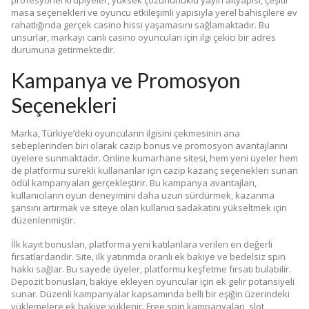
profesyonel krupiyeler, yüksek çözünürlüklü yayın altyapısı, çeşitli
masa seçenekleri ve oyuncu etkileşimli yapısıyla yerel bahisçilere ev
rahatlığında gerçek casino hissi yaşamasını sağlamaktadır. Bu
unsurlar, markayı canlı casino oyuncuları için ilgi çekici bir adres
durumuna getirmektedir.
Kampanya ve Promosyon
Seçenekleri
Marka, Türkiye’deki oyuncuların ilgisini çekmesinin ana
sebeplerinden biri olarak cazip bonus ve promosyon avantajlarını
üyelere sunmaktadır. Online kumarhane sitesi, hem yeni üyeler hem
de platformu sürekli kullananlar için cazip kazanç seçenekleri sunan
ödül kampanyaları gerçekleştirir. Bu kampanya avantajları,
kullanıcıların oyun deneyimini daha uzun sürdürmek, kazanma
şansını artırmak ve siteye olan kullanıcı sadakatini yükseltmek için
düzenlenmiştir.
İlk kayıt bonusları, platforma yeni katılanlara verilen en değerli
fırsatlardandır. Site, ilk yatırımda oranlı ek bakiye ve bedelsiz spin
hakkı sağlar. Bu sayede üyeler, platformu keşfetme fırsatı bulabilir.
Depozit bonusları, bakiye ekleyen oyuncular için ek gelir potansiyeli
sunar. Düzenli kampanyalar kapsamında belli bir eşiğin üzerindeki
yüklemelere ek bakiye yüklenir. Free spin kampanyaları, slot