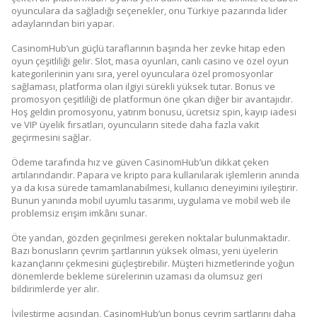
oyunculara da sağladığı seçenekler, onu Türkiye pazarında lider
adaylarından biri yapar.
CasinomHub’un güçlü taraflarının başında her zevke hitap eden
oyun çeşitliliği gelir. Slot, masa oyunları, canlı casino ve özel oyun
kategorilerinin yanı sıra, yerel oyunculara özel promosyonlar
sağlaması, platforma olan ilgiyi sürekli yüksek tutar. Bonus ve
promosyon çeşitliliği de platformun öne çıkan diğer bir avantajıdır.
Hoş geldin promosyonu, yatırım bonusu, ücretsiz spin, kayıp iadesi
ve VIP üyelik fırsatları, oyuncuların sitede daha fazla vakit
geçirmesini sağlar.
Ödeme tarafında hız ve güven CasinomHub’un dikkat çeken
artılarındandır. Papara ve kripto para kullanılarak işlemlerin anında
ya da kısa sürede tamamlanabilmesi, kullanıcı deneyimini iyileştirir.
Bunun yanında mobil uyumlu tasarımı, uygulama ve mobil web ile
problemsiz erişim imkânı sunar.
Öte yandan, gözden geçirilmesi gereken noktalar bulunmaktadır.
Bazı bonusların çevrim şartlarının yüksek olması, yeni üyelerin
kazançlarını çekmesini güçleştirebilir. Müşteri hizmetlerinde yoğun
dönemlerde bekleme sürelerinin uzaması da olumsuz geri
bildirimlerde yer alır.
İyileştirme açısından, CasinomHub’un bonus çevrim şartlarını daha